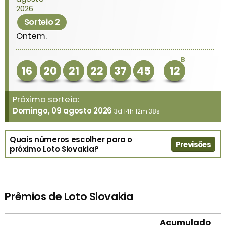
2026
Sorteio 2
Ontem.
B
16
20
21
22
37
45
12
Próximo sorteio:
Domingo, 09 agosto 2026
3d 14h 12m 38s
Quais números escolher para o
Previsões
próximo Loto Slovakia?
Prêmios de Loto Slovakia
Acumulado