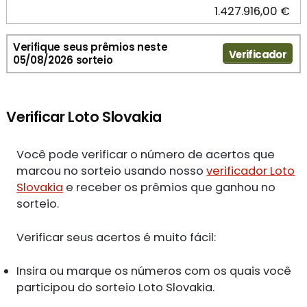
1.427.916,00 €
Verifique seus prêmios neste
Verificador
05/08/2026 sorteio
Verificar Loto Slovakia
Você pode verificar o número de acertos que
marcou no sorteio usando nosso
verificador Loto
Slovakia
e receber os prêmios que ganhou no
sorteio.
Verificar seus acertos é muito fácil:
Insira ou marque os números com os quais você
participou do sorteio Loto Slovakia.