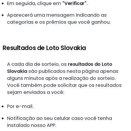
Em seguida, clique em
"Verificar"
.
Aparecerá uma mensagem indicando as
categorias e os prêmios que você ganhou.
Resultados de Loto Slovakia
A cada dia de sorteio, os
resultados do Loto
Slovakia
são publicados nesta página apenas
alguns minutos após a realização do sorteio.
Você também pode solicitar que os resultados
sejam enviados a você:
Por e-mail.
Notificação ao seu celular caso você tenha
instalado nosso APP.