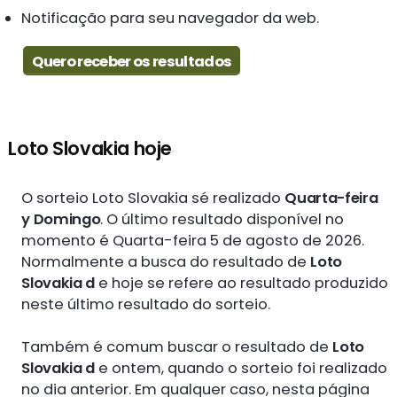
Notificação para seu navegador da web.
Quero receber os resultados
Loto Slovakia hoje
O sorteio Loto Slovakia sé realizado
Quarta-feira
y Domingo
. O último resultado disponível no
momento é Quarta-feira 5 de agosto de 2026.
Normalmente a busca do resultado de
Loto
Slovakia d
e hoje se refere ao resultado produzido
neste último resultado do sorteio.
Também é comum buscar o resultado de
Loto
Slovakia d
e ontem, quando o sorteio foi realizado
no dia anterior. Em qualquer caso, nesta página