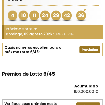
C
4
10
11
24
29
42
36
Próximo sorteio:
Domingo, 09 agosto 2026
2d 4h 49m 19s
Quais números escolher para o
Previsões
próximo Lotto 6/45?
Prêmios de Lotto 6/45
Acumulado
150.000,00 €
Verifique seus prêmios neste