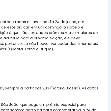
contece todos os anos no dia 24 de junho, em
e este dia cair em um domingo, o sorteio é
dição é que são sorteados prêmios muito maiores do
se acumula para a próxima edição, ele deve
so, portanto, se não houver vencedor dos 5 números,
mios (Quadra, Terno e Duque).
sempre a partir das 20h (horário Brasilia). As datas
e São João, que paga um prêmio especial para
tecem sempre perto da data comemorativa, o 24 de