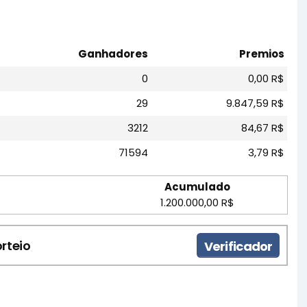
Ganhadores
Premios
0
0,00 R$
29
9.847,59 R$
3212
84,67 R$
71594
3,79 R$
Acumulado
1.200.000,00 R$
rteio
Verificador