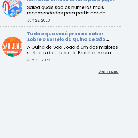
na Quina de São João
Saiba quais são os números mais
recomendados para participar do
sorteio especial de R$ 200 milhões
Jun 22, 2023
Tudo o que você precisa saber
sobre o sorteio da Quina de São
João: Guia completo
A Quina de São João é um dos maiores
sorteios de loteria do Brasil, com um
prêmio estimado para ...
Jun 20, 2023
Ver mais