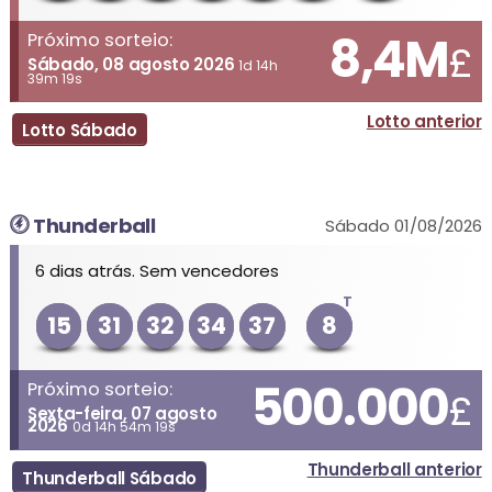
8,4M
Próximo sorteio:
£
Sábado, 08 agosto 2026
1d 14h
39m 19s
Lotto anterior
Lotto Sábado
Thunderball
Sábado 01/08/2026
6 dias atrás. Sem vencedores
T
15
31
32
34
37
8
500.000
Próximo sorteio:
£
Sexta-feira, 07 agosto
2026
0d 14h 54m 19s
Thunderball anterior
Thunderball Sábado