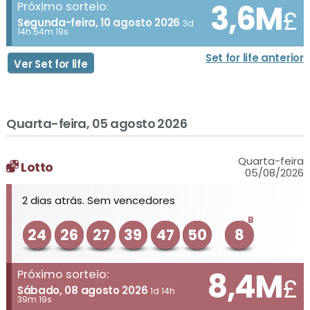
3,6M
Próximo sorteio:
£
Segunda-feira, 10 agosto 2026
3d
14h 54m 19s
Set for life anterior
Ver Set for life
Quarta-feira, 05 agosto 2026
Quarta-feira
Lotto
05/08/2026
2 dias atrás. Sem vencedores
B
24
26
27
39
47
50
8
8,4M
Próximo sorteio:
£
Sábado, 08 agosto 2026
1d 14h
39m 19s