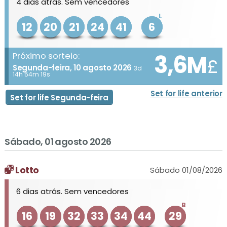
4 dias atrás. Sem vencedores
L
12
20
21
24
41
6
3,6M
Próximo sorteio:
£
Segunda-feira, 10 agosto 2026
3d
14h 54m 19s
Set for life anterior
Set for life Segunda-feira
Sábado, 01 agosto 2026
Lotto
Sábado 01/08/2026
6 dias atrás. Sem vencedores
B
16
19
32
33
34
44
29