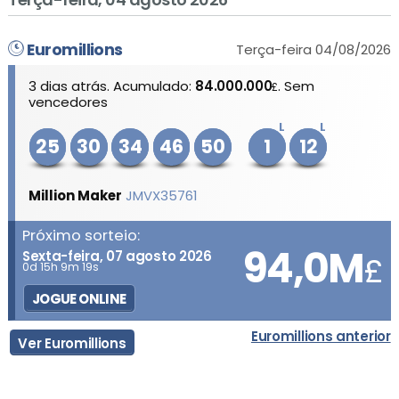
Euromillions
Terça-feira 04/08/2026
3 dias atrás. Acumulado:
84.000.000
. Sem
£
vencedores
L
L
25
30
34
46
50
1
12
Million Maker
JMVX35761
Próximo sorteio:
94,0M
Sexta-feira, 07 agosto 2026
£
0d 15h 9m 19s
JOGUE ONLINE
Euromillions anterior
Ver Euromillions