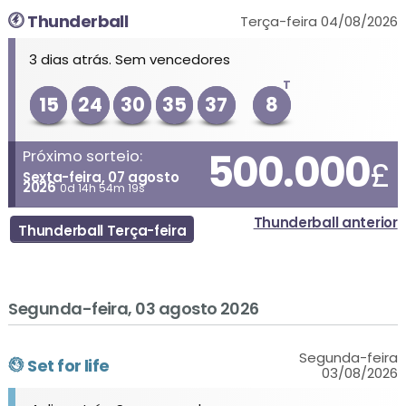
Thunderball
Terça-feira 04/08/2026
3 dias atrás. Sem vencedores
T
15
24
30
35
37
8
500.000
Próximo sorteio:
£
Sexta-feira, 07 agosto
2026
0d 14h 54m 19s
Thunderball anterior
Thunderball Terça-feira
Segunda-feira, 03 agosto 2026
Segunda-feira
Set for life
03/08/2026