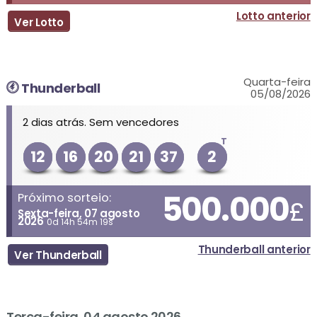
Lotto anterior
Ver Lotto
Quarta-feira
Thunderball
05/08/2026
2 dias atrás. Sem vencedores
T
12
16
20
21
37
2
500.000
Próximo sorteio:
£
Sexta-feira, 07 agosto
2026
0d 14h 54m 19s
Thunderball anterior
Ver Thunderball
Terça-feira, 04 agosto 2026