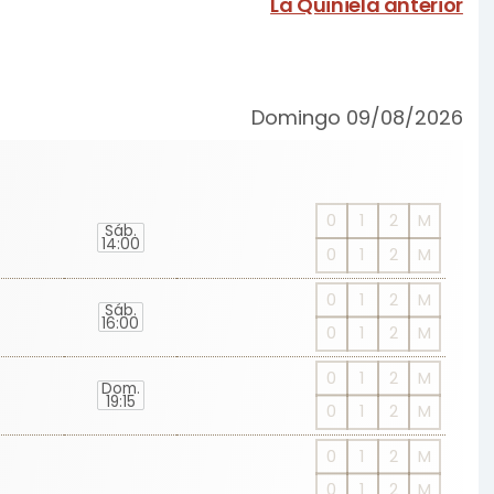
La Quiniela anterior
Domingo 09/08/2026
0
1
2
M
Sáb.
14:00
0
1
2
M
0
1
2
M
Sáb.
16:00
0
1
2
M
0
1
2
M
Dom.
19:15
0
1
2
M
0
1
2
M
0
1
2
M