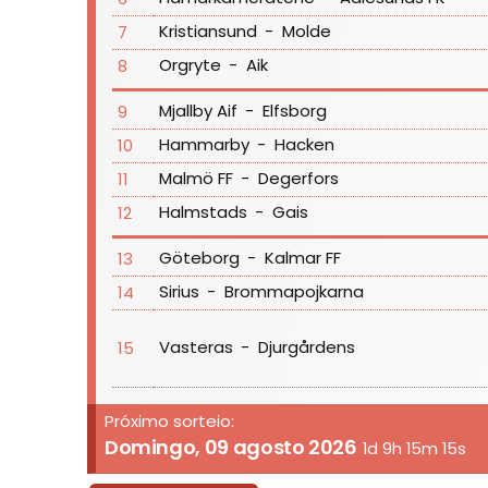
Kristiansund
-
Molde
7
Orgryte
-
Aik
8
Mjallby Aif
-
Elfsborg
9
Hammarby
-
Hacken
10
Malmö FF
-
Degerfors
11
Halmstads
-
Gais
12
Göteborg
-
Kalmar FF
13
Sirius
-
Brommapojkarna
14
Vasteras
-
Djurgårdens
15
Próximo sorteio:
Domingo, 09 agosto 2026
1d 9h 15m 15s