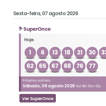
Sexta-feira, 07 agosto 2026
SuperOnce
Hoje.
1
6
13
18
21
30
3
62
65
67
68
76
77
Próximo sorteio:
Sábado, 08 agosto 2026
0d 19h 15m 15s
Ver SuperOnce