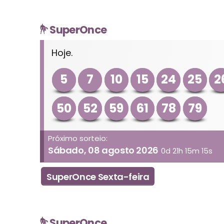
SuperOnce
Hoje.
5
7
10
15
24
25
2
50
52
59
61
78
79
Próximo sorteio:
Sábado, 08 agosto 2026
0d 21h 15m 15s
SuperOnce Sexta-feira
SuperOnce