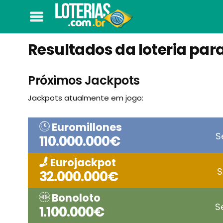
Resultados da loteria par
Próximos Jackpots
Jackpots atualmente em jogo:
Euromillones
S
110.000.000€
Eurojackpot
S
32.000.000€
Bonoloto
S
1.100.000€