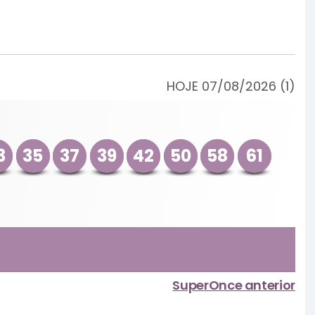
HOJE 07/08/2026 (1)
3
35
37
39
42
50
58
61
SuperOnce anterior