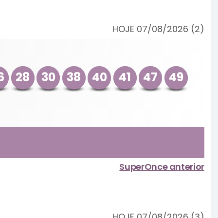
HOJE 07/08/2026 (2)
6
28
30
38
40
41
47
49
SuperOnce anterior
HOJE 07/08/2026 (3)