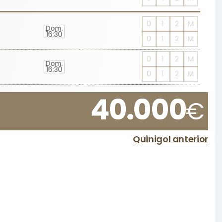
0
1
2
M
Dom.
16:30
0
1
2
M
0
1
2
M
Dom.
16:30
0
1
2
M
40.000
€
Quinigol anterior