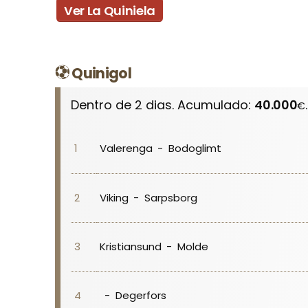
Ver La Quiniela
Quinigol
Dentro de 2 dias. Acumulado:
40.000
.
€
Valerenga
-
Bodoglimt
1
Viking
-
Sarpsborg
2
Kristiansund
-
Molde
3
-
Degerfors
4