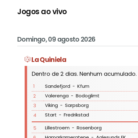
Jogos ao vivo
Domingo, 09 agosto 2026
La Quiniela
Dentro de 2 dias. Nenhum acumulado.
1
Sandefjord
-
Kfum
Valerenga
-
Bodoglimt
2
Viking
-
Sarpsborg
3
Start
-
Fredrikstad
4
Lillestroem
-
Rosenborg
5
Hamarkameratene
-
Aalesunds FK
6