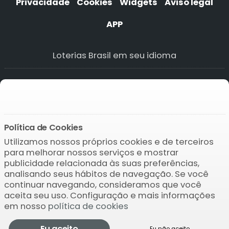
Privacidade
Cookies
Widgets
Aviso legal
APP
Loterias Brasil em seu idioma
Bonoloto
Bonoloto
Bonoloto
Bonoloto
Política de Cookies
Utilizamos nossos próprios cookies e de terceiros
Baixar o APP
para melhorar nossos serviços e mostrar
publicidade relacionada às suas preferências,
analisando seus hábitos de navegação. Se você
continuar navegando, consideramos que você
aceita seu uso. Configuração e mais informações
em nosso
política de cookies
© 2004-2026 Bamio Network VB0.1568
Eu aceito
Eu não aceito