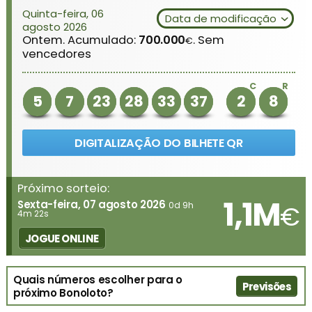
Quinta-feira, 06
Data de modificação
agosto 2026
Ontem. Acumulado:
700.000
. Sem
€
vencedores
C
R
5
7
23
28
33
37
2
8
DIGITALIZAÇÃO DO BILHETE QR
Próximo sorteio:
1,1M
Sexta-feira, 07 agosto 2026
0d 9h
€
4m 22s
JOGUE ONLINE
Quais números escolher para o
Previsões
próximo Bonoloto?