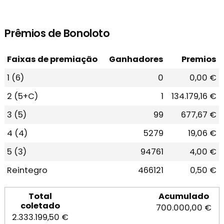
Prêmios de Bonoloto
Faixas de premiação
Ganhadores
Premios
1 (6)
0
0,00 €
2 (5+C)
1
134.179,16 €
3 (5)
99
677,67 €
4 (4)
5279
19,06 €
5 (3)
94761
4,00 €
Reintegro
466121
0,50 €
Total
Acumulado
coletado
700.000,00 €
2.333.199,50 €