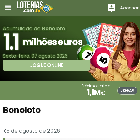
Acessar
Acumulado de
Bonoloto
1.1
milhões euros
Sexta-feira, 07 agosto 2026
JOGUE ONLINE
Próximo sorteio:
1,1M
JOGAR
€
Bonoloto
5 de agosto de 2026