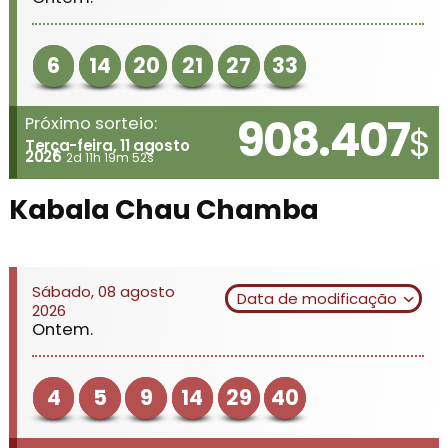
6
14
20
21
27
33
908.407
Próximo sorteio:
$
Terça-feira, 11 agosto
2026
2d 11h 19m 52s
Kabala Chau Chamba
Sábado, 08 agosto
Data de modificação
2026
Ontem.
4
5
9
14
29
40