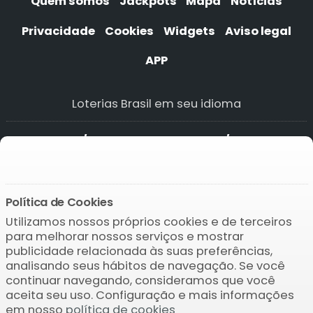
Quem somos
Jackpots
Mapa
Notícias
Privacidade
Cookies
Widgets
Aviso legal
APP
Loterias Brasil em seu idioma
Progol 1/2 Semana
Progol 1/2 Semana
Progol 1/2 Semana
Progol 1/2 Semana
Política de Cookies
Utilizamos nossos próprios cookies e de terceiros
Baixar o APP
para melhorar nossos serviços e mostrar
publicidade relacionada às suas preferências,
analisando seus hábitos de navegação. Se você
continuar navegando, consideramos que você
aceita seu uso. Configuração e mais informações
em nosso
política de cookies