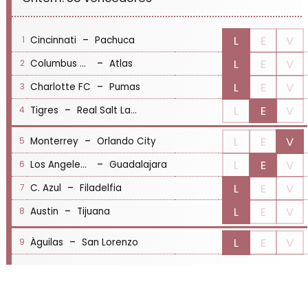
-
L
E
V
Cincinnati
Pachuca
1
-
L
E
V
Columbus Crew
Atlas
2
-
L
E
V
Charlotte FC
Pumas
3
-
L
E
V
Tigres
Real Salt Lake
4
-
L
E
V
Monterrey
Orlando City
5
-
L
E
V
Los Angeles FC
Guadalajara
6
-
L
E
V
C. Azul
Filadelfia
7
-
L
E
V
Austin
Tijuana
8
-
L
E
V
Águilas
San Lorenzo
9