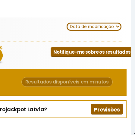
Data de modificação
S
Notifique-me sobre os resultados
Resultados disponíveis em minutos
rojackpot Latvia?
Previsões