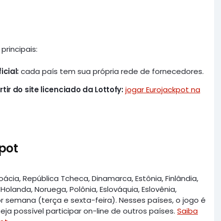
principais:
cial:
cada país tem sua própria rede de fornecedores.
ir do site licenciado da Lottofy:
jogar Eurojackpot na
pot
ácia, República Tcheca, Dinamarca, Estônia, Finlândia,
a, Holanda, Noruega, Polônia, Eslováquia, Eslovênia,
or semana (terça e sexta-feira). Nesses países, o jogo é
a possível participar on-line de outros países.
Saiba