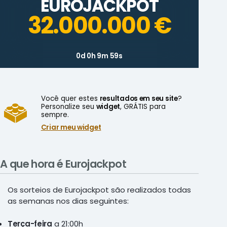
EUROJACKPOT
32.000.000 €
0d 0h 9m 59s
Você quer estes
resultados em seu site
?
Personalize seu
widget
, GRÁTIS para
sempre.
Criar meu widget
A que hora é Eurojackpot
Os sorteios de Eurojackpot são realizados todas
as semanas nos dias seguintes:
Terça-feira
a 21:00h