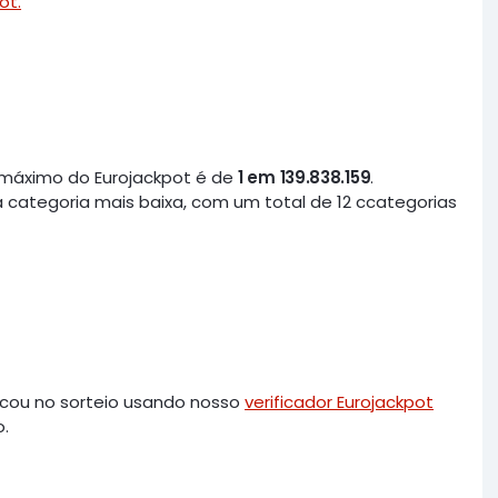
ot.
 máximo do Eurojackpot é de
1 em 139.838.159
.
a categoria mais baixa, com um total de 12 ccategorias
rcou no sorteio usando nosso
verificador Eurojackpot
o.