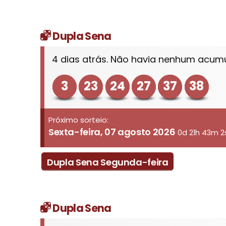
Dupla Sena
4 dias atrás. Não havia nenhum acum
3
23
24
27
37
38
Próximo sorteio:
Sexta-feira, 07 agosto 2026
0d 21h 43m 2
Dupla Sena Segunda-feira
Dupla Sena