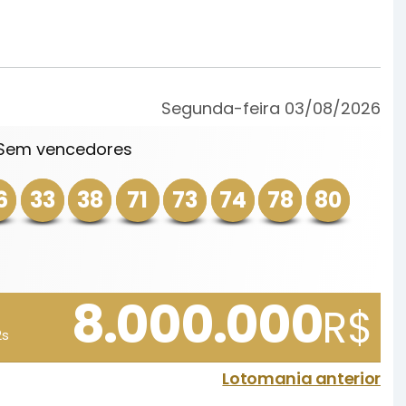
Segunda-feira 03/08/2026
 Sem vencedores
6
33
38
71
73
74
78
80
8.000.000
R$
2s
Lotomania anterior