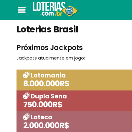
Loterias Brasil
Próximos Jackpots
Jackpots atualmente em jogo:
Lotomania
8.000.000R$
Dupla Sena
750.000R$
Loteca
2.000.000R$