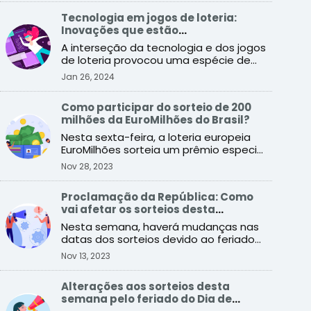
Tecnologia em jogos de loteria:
Inovações que estão
transformando o setor
A interseção da tecnologia e dos jogos
de loteria provocou uma espécie de
revolução que promete ...
Jan 26, 2024
Como participar do sorteio de 200
milhões da EuroMilhões do Brasil?
Nesta sexta-feira, a loteria europeia
EuroMilhões sorteia um prêmio especial
de 200 milhões de e ...
Nov 28, 2023
Proclamação da República: Como
vai afetar os sorteios desta
semana?
Nesta semana, haverá mudanças nas
datas dos sorteios devido ao feriado
da Proclamação da Repúbli ...
Nov 13, 2023
Alterações aos sorteios desta
semana pelo feriado do Dia de