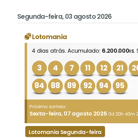
Segunda-feira, 03 agosto 2026
Lotomania
4 dias atrás. Acumulado:
6.200.000
.
R$
3
4
7
11
12
21
2
84
88
89
92
94
95
Próximo sorteio:
Sexta-feira, 07 agosto 2026
0d 20h 43m 
Lotomania Segunda-feira