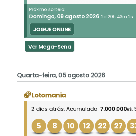
Próximo sorteio:
Domingo, 09 agosto 2026
2d 20h 43m 2s
JOGUE ONLINE
Ver Mega-Sena
Quarta-feira, 05 agosto 2026
Lotomania
2 dias atrás. Acumulado:
7.000.000
.
R$
5
8
10
12
22
27
3