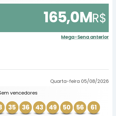
165,0M
R$
Mega-Sena anterior
Quarta-feira 05/08/2026
 Sem vencedores
3
35
36
43
49
50
56
61