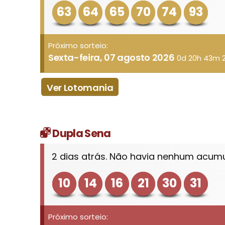
63
64
65
70
74
93
Próximo sorteio:
Sexta-feira, 07 agosto 2026
0d 20h 43m 
Ver Lotomania
Dupla Sena
2 dias atrás. Não havia nenhum acum
10
14
16
21
30
31
Próximo sorteio: