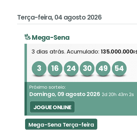
Terça-feira, 04 agosto 2026
Mega-Sena
3 dias atrás. Acumulado:
135.000.000
R
3
16
24
30
49
54
Próximo sorteio:
Domingo, 09 agosto 2026
2d 20h 43m 2s
JOGUE ONLINE
Mega-Sena Terça-feira