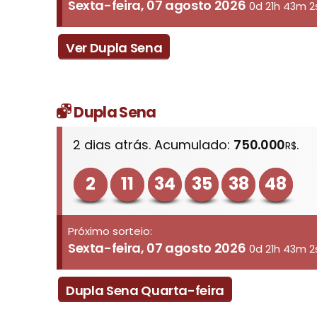
Sexta-feira, 07 agosto 2026
0d 21h 43m 2
Ver Dupla Sena
Dupla Sena
2 dias atrás. Acumulado:
750.000
.
R$
2
11
34
35
38
48
Próximo sorteio:
Sexta-feira, 07 agosto 2026
0d 21h 43m 2
Dupla Sena Quarta-feira