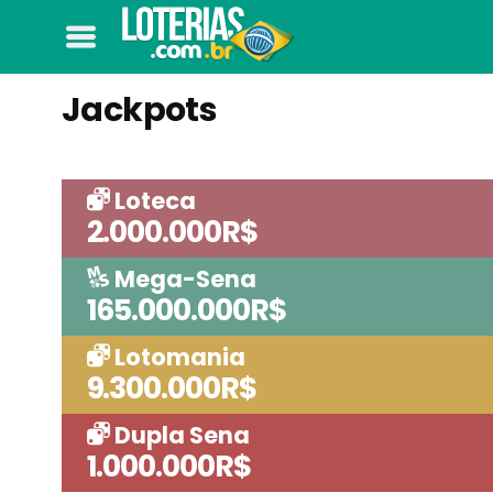
Jackpots
Loteca
2.000.000R$
Mega-Sena
165.000.000R$
Lotomania
9.300.000R$
Dupla Sena
1.000.000R$