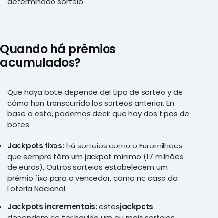
determinado sorteio.
Quando há prêmios
acumulados?
Que haya bote depende del tipo de sorteo y de
cómo han transcurrido los sorteos anterior. En
base a esto, podemos decir que hay dos tipos de
botes:
Jackpots fixos:
há sorteios como o Euromilhões
que sempre têm um jackpot mínimo (17 milhões
de euros). Outros sorteios estabelecem um
prêmio fixo para o vencedor, como no caso da
Loteria Nacional
Jackpots incrementais:
estes
jackpots
dependem de ter havido um ou mais sorteios