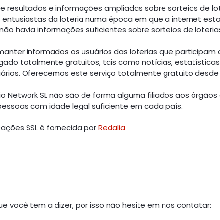
ce resultados e informações ampliadas sobre sorteios de lo
por entusiastas da loteria numa época em que a internet e
não havia informações suficientes sobre sorteios de loterias
é manter informados os usuários das loterias que participam
gado totalmente gratuitos, tais como notícias, estatísticas
suários. Oferecemos este serviço totalmente gratuito desde
o Network SL não são de forma alguma filiados aos órgãos of
 pessoas com idade legal suficiente em cada país.
sações SSL é fornecida por
Redalia
ue você tem a dizer, por isso não hesite em nos contatar: