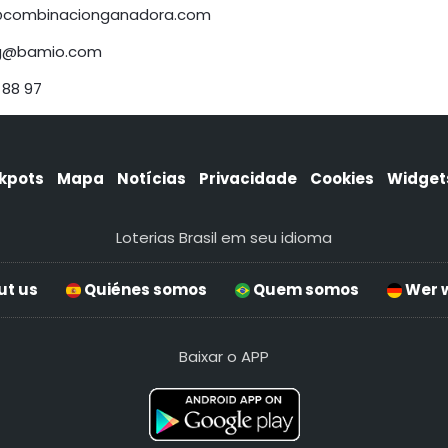
@combinacionganadora.com
ng@bamio.com
 88 97
kpots
Mapa
Notícias
Privacidade
Cookies
Widget
Loterias Brasil em seu idioma
t us
Quiénes somos
Quem somos
Wer w
Baixar o APP