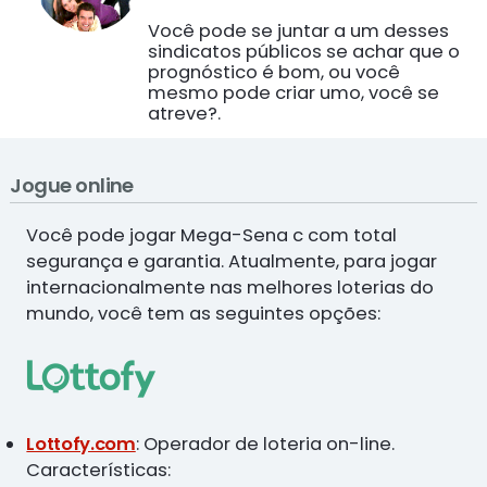
Você pode se juntar a um desses
sindicatos públicos se achar que o
prognóstico é bom, ou você
mesmo pode criar umo, você se
atreve?.
Jogue online
Você pode jogar Mega-Sena c com total
segurança e garantia. Atualmente, para jogar
internacionalmente nas melhores loterias do
mundo, você tem as seguintes opções:
Lottofy.com
: Operador de loteria on-line.
Características: