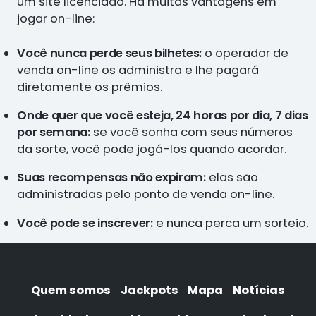
um site licenciado. Há muitas vantagens em
jogar on-line:
Você nunca perde seus bilhetes:
o operador de
venda on-line os administra e lhe pagará
diretamente os prêmios.
Onde quer que você esteja, 24 horas por dia, 7 dias
por semana:
se você sonha com seus números
da sorte, você pode jogá-los quando acordar.
Suas recompensas não expiram:
elas são
administradas pelo ponto de venda on-line.
Você pode se inscrever:
e nunca perca um sorteio.
Quem somos
Jackpots
Mapa
Notícias