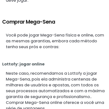
deve jogar.
Comprar Mega-Sena
Você pode jogar Mega-Sena física e online, com
as mesmas garantias, embora cada método
tenha seus prós e contras:
Lottofy: jogar online
Neste caso, recomendamos a Lottofy a jogar
Mega-Sena, pois ela administra centenas de
milhares de usuários e apostas, com todos os
seus processos automatizados e com a máxima
garantia de segurança e profissionalismo..
Comprar Mega-Sena online oferece a você uma
série de vantagens.