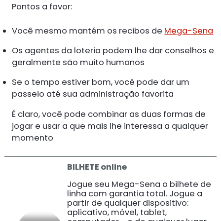
Pontos a favor:
Você mesmo mantém os recibos de
Mega-Sena
Os agentes da loteria podem lhe dar conselhos e
geralmente são muito humanos
Se o tempo estiver bom, você pode dar um
passeio até sua administração favorita
É claro, você pode combinar as duas formas de
jogar e usar a que mais lhe interessa a qualquer
momento
BILHETE online
Jogue seu Mega-Sena o bilhete de
linha com garantia total. Jogue a
partir de qualquer dispositivo:
aplicativo, móvel, tablet,