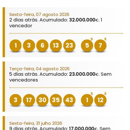
Sexta-feira, 07 agosto 2026
2 dias atrás. Acumulado:
32.000.000
. 1
€
vencedor
S
S
1
3
6
13
23
5
7
Terça-feira, 04 agosto 2026
5 dias atrás. Acumulado:
23.000.000
. Sem
€
vencedores
S
S
3
17
30
35
43
1
12
Sexta-feira, 31 julho 2026
9 dias atrás. Acumulado:
17.000.000
. Sem
€