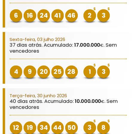
S
S
6
16
24
41
46
2
3
Sexta-feira, 03 julho 2026
37 dias atrás. Acumulado:
17.000.000
. Sem
€
vencedores
S
S
4
9
20
25
28
1
3
Terça-feira, 30 junho 2026
40 dias atrás. Acumulado:
10.000.000
. Sem
€
vencedores
S
S
12
19
34
44
50
3
8