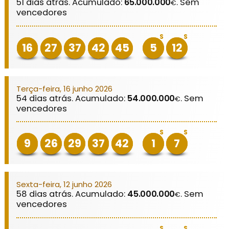
51 dias atrás. Acumulado:
65.000.000
. Sem
€
vencedores
S
S
16
27
37
42
45
5
12
Terça-feira, 16 junho 2026
54 dias atrás. Acumulado:
54.000.000
. Sem
€
vencedores
S
S
9
26
29
37
42
1
7
Sexta-feira, 12 junho 2026
58 dias atrás. Acumulado:
45.000.000
. Sem
€
vencedores
S
S