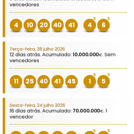
vencedores
S
S
4
10
20
40
41
4
6
Terça-feira, 28 julho 2026
12 dias atrás. Acumulado:
10.000.000
. Sem
€
vencedores
S
S
11
25
40
41
45
1
5
Sexta-feira, 24 julho 2026
16 dias atrás. Acumulado:
70.000.000
. 1
€
vencedor
S
S