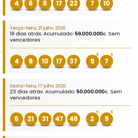
4
6
8
17
22
7
10
Terça-feira, 21 julho 2026
19 dias atrás. Acumulado:
59.000.000
. Sem
€
vencedores
S
S
4
8
10
17
37
5
7
Sexta-feira, 17 julho 2026
23 dias atrás. Acumulado:
50.000.000
. Sem
€
vencedores
S
S
6
21
31
47
48
2
9