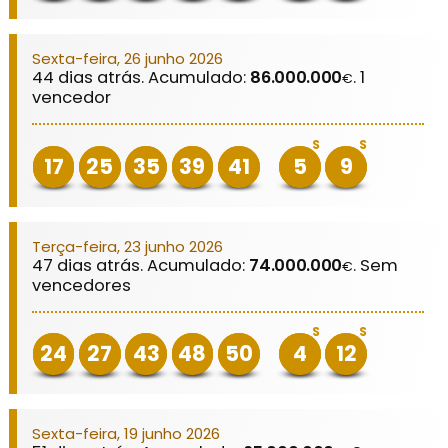
Sexta-feira, 26 junho 2026
44 dias atrás. Acumulado:
86.000.000
. 1
€
vencedor
S
S
17
25
35
39
41
5
9
Terça-feira, 23 junho 2026
47 dias atrás. Acumulado:
74.000.000
. Sem
€
vencedores
S
S
24
27
43
48
50
4
12
Sexta-feira, 19 junho 2026