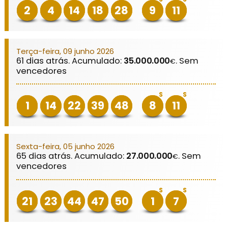
2
4
14
18
28
9
11
Terça-feira, 09 junho 2026
61 dias atrás. Acumulado:
35.000.000
. Sem
€
vencedores
S
S
1
14
22
39
48
8
11
Sexta-feira, 05 junho 2026
65 dias atrás. Acumulado:
27.000.000
. Sem
€
vencedores
S
S
21
23
44
47
50
1
7