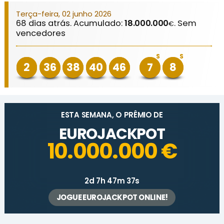
Terça-feira, 02 junho 2026
68 dias atrás. Acumulado:
18.000.000
. Sem
€
vencedores
S
S
2
36
38
40
46
7
8
ESTA SEMANA, O PRÊMIO DE
EUROJACKPOT
10.000.000 €
2d 7h 47m 37s
JOGUE EUROJACKPOT ONLINE!