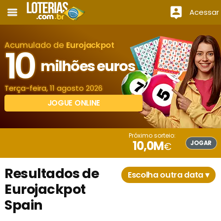
Acessar
Acumulado de
Eurojackpot
10
milhões euros
Terça-feira, 11 agosto 2026
JOGUE ONLINE
Próximo sorteio:
10,0M
JOGAR
€
Resultados de
Escolha outra data ▾
Eurojackpot
Spain