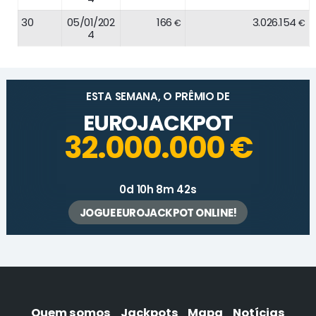
30
05/01/202
166
3.026.154
€
€
4
ESTA SEMANA, O PRÊMIO DE
EUROJACKPOT
32.000.000 €
0d 10h 8m 42s
JOGUE EUROJACKPOT ONLINE!
Quem somos
Jackpots
Mapa
Notícias