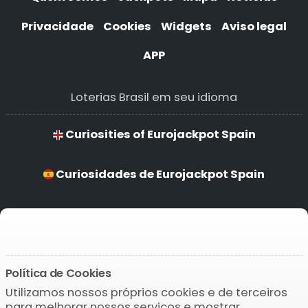
Privacidade
Cookies
Widgets
Aviso legal
APP
Loterias Brasil em seu idioma
Curiosities of Eurojackpot Spain
Curiosidades de Eurojackpot Spain
Curiosidades de Eurojackpot Spain
Kuriositäten von Eurojackpot Spain
Política de Cookies
Utilizamos nossos próprios cookies e de terceiros
Baixar o APP
para melhorar nossos serviços e mostrar