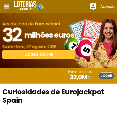
Acessar
Acumulado de
Eurojackpot
32
milhões euros
Sexta-feira, 07 agosto 2026
JOGUE ONLINE
Próximo sorteio:
32,0M
JOGAR
€
Curiosidades de Eurojackpot
Spain