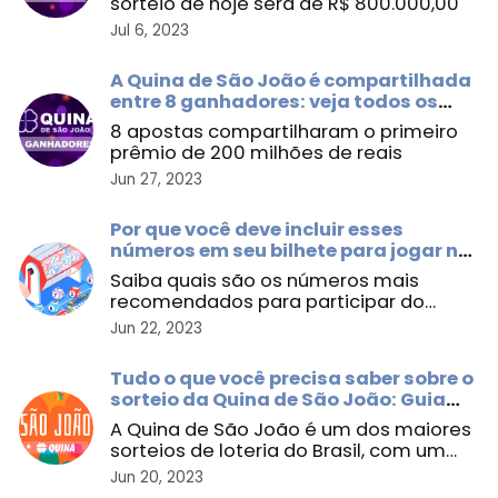
sorteio de hoje será de R$ 800.000,00
Jul 6, 2023
A Quina de São João é compartilhada
entre 8 ganhadores: veja todos os
resultados
8 apostas compartilharam o primeiro
prêmio de 200 milhões de reais
Jun 27, 2023
Por que você deve incluir esses
números em seu bilhete para jogar na
Quina de São João
Saiba quais são os números mais
recomendados para participar do
sorteio especial de R$ 200 milhões
Jun 22, 2023
Tudo o que você precisa saber sobre o
sorteio da Quina de São João: Guia
completo
A Quina de São João é um dos maiores
sorteios de loteria do Brasil, com um
prêmio estimado para ...
Jun 20, 2023