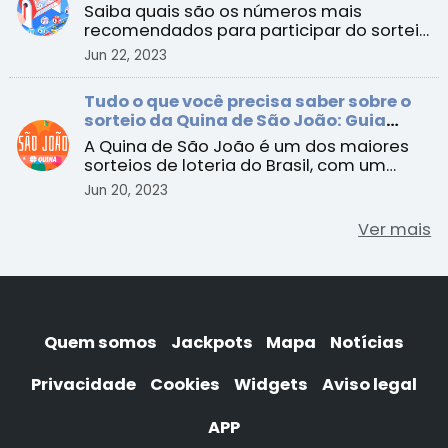
São João
Saiba quais são os números mais
recomendados para participar do sorteio
especial de R$ 200 milhões
Jun 22, 2023
Tudo o que você precisa saber sobre o
sorteio da Quina de São João: Guia
completo
A Quina de São João é um dos maiores
sorteios de loteria do Brasil, com um
prêmio estimado para ...
Jun 20, 2023
Ver mais
Quem somos
Jackpots
Mapa
Notícias
Privacidade
Cookies
Widgets
Aviso legal
APP