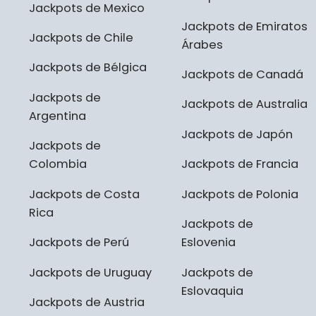
Jackpots de Mexico
Jackpots de Emiratos
Jackpots de Chile
Árabes
Jackpots de Bélgica
Jackpots de Canadá
Jackpots de
Jackpots de Australia
Argentina
Jackpots de Japón
Jackpots de
Colombia
Jackpots de Francia
Jackpots de Costa
Jackpots de Polonia
Rica
Jackpots de
Jackpots de Perú
Eslovenia
Jackpots de Uruguay
Jackpots de
Eslovaquia
Jackpots de Austria