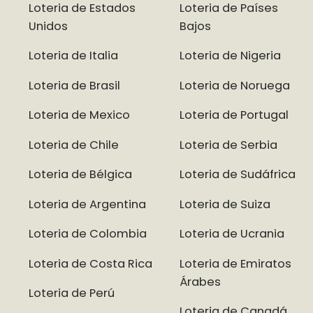
Loteria de Estados
Loteria de Países
Unidos
Bajos
Loteria de Italia
Loteria de Nigeria
Loteria de Brasil
Loteria de Noruega
Loteria de Mexico
Loteria de Portugal
Loteria de Chile
Loteria de Serbia
Loteria de Bélgica
Loteria de Sudáfrica
Loteria de Argentina
Loteria de Suiza
Loteria de Colombia
Loteria de Ucrania
Loteria de Costa Rica
Loteria de Emiratos
Árabes
Loteria de Perú
Loteria de Canadá