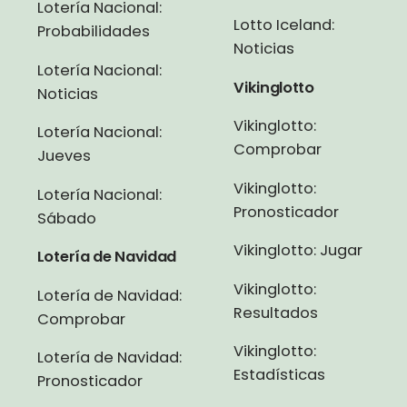
Lotería Nacional:
Lotto Iceland:
Probabilidades
Noticias
Lotería Nacional:
Vikinglotto
Noticias
Vikinglotto:
Lotería Nacional:
Comprobar
Jueves
Vikinglotto:
Lotería Nacional:
Pronosticador
Sábado
Vikinglotto: Jugar
Lotería de Navidad
Vikinglotto:
Lotería de Navidad:
Resultados
Comprobar
Vikinglotto:
Lotería de Navidad:
Estadísticas
Pronosticador