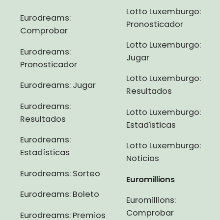
Lotto Luxemburgo:
Eurodreams:
Pronosticador
Comprobar
Lotto Luxemburgo:
Eurodreams:
Jugar
Pronosticador
Lotto Luxemburgo:
Eurodreams: Jugar
Resultados
Eurodreams:
Lotto Luxemburgo:
Resultados
Estadísticas
Eurodreams:
Lotto Luxemburgo:
Estadísticas
Noticias
Eurodreams: Sorteo
Euromillions
Eurodreams: Boleto
Euromillions:
Comprobar
Eurodreams: Premios