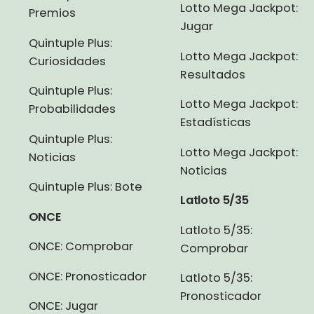
Lotto Mega Jackpot:
Premios
Jugar
Quintuple Plus:
Lotto Mega Jackpot:
Curiosidades
Resultados
Quintuple Plus:
Lotto Mega Jackpot:
Probabilidades
Estadísticas
Quintuple Plus:
Lotto Mega Jackpot:
Noticias
Noticias
Quintuple Plus: Bote
Latloto 5/35
ONCE
Latloto 5/35:
ONCE: Comprobar
Comprobar
ONCE: Pronosticador
Latloto 5/35:
Pronosticador
ONCE: Jugar