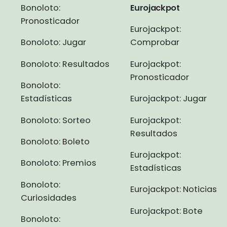
Bonoloto:
Eurojackpot
Pronosticador
Eurojackpot:
Bonoloto: Jugar
Comprobar
Bonoloto: Resultados
Eurojackpot:
Pronosticador
Bonoloto:
Estadísticas
Eurojackpot: Jugar
Bonoloto: Sorteo
Eurojackpot:
Resultados
Bonoloto: Boleto
Eurojackpot:
Bonoloto: Premios
Estadísticas
Bonoloto:
Eurojackpot: Noticias
Curiosidades
Eurojackpot: Bote
Bonoloto: