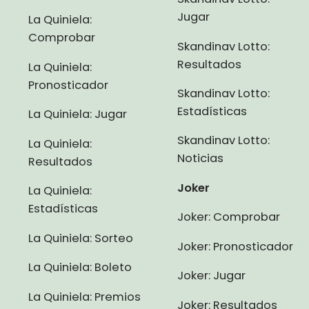
Jugar
La Quiniela:
Comprobar
Skandinav Lotto:
Resultados
La Quiniela:
Pronosticador
Skandinav Lotto:
Estadísticas
La Quiniela: Jugar
Skandinav Lotto:
La Quiniela:
Noticias
Resultados
Joker
La Quiniela:
Estadísticas
Joker: Comprobar
La Quiniela: Sorteo
Joker: Pronosticador
La Quiniela: Boleto
Joker: Jugar
La Quiniela: Premios
Joker: Resultados