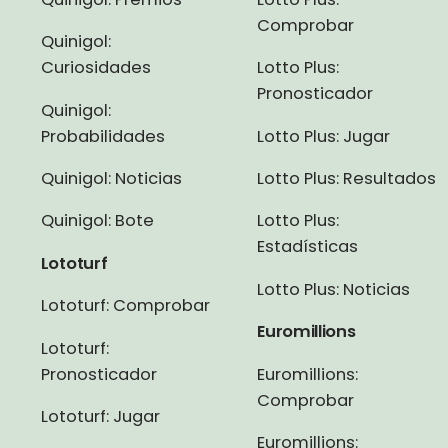
Comprobar
Quinigol:
Curiosidades
Lotto Plus:
Pronosticador
Quinigol:
Probabilidades
Lotto Plus: Jugar
Quinigol: Noticias
Lotto Plus: Resultados
Quinigol: Bote
Lotto Plus:
Estadísticas
Lototurf
Lotto Plus: Noticias
Lototurf: Comprobar
Euromillions
Lototurf:
Pronosticador
Euromillions:
Comprobar
Lototurf: Jugar
Euromillions: