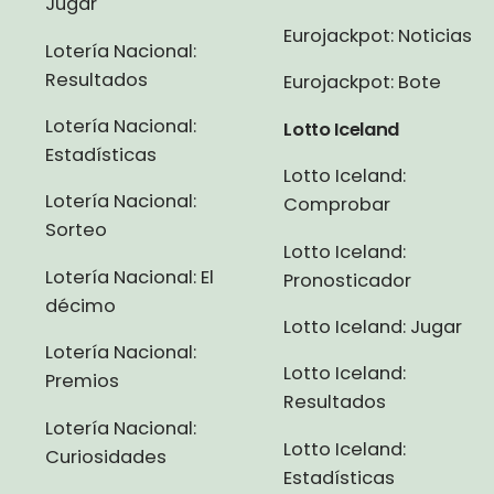
Jugar
Eurojackpot: Noticias
Lotería Nacional:
Resultados
Eurojackpot: Bote
Lotería Nacional:
Lotto Iceland
Estadísticas
Lotto Iceland:
Lotería Nacional:
Comprobar
Sorteo
Lotto Iceland:
Lotería Nacional: El
Pronosticador
décimo
Lotto Iceland: Jugar
Lotería Nacional:
Lotto Iceland:
Premios
Resultados
Lotería Nacional:
Lotto Iceland:
Curiosidades
Estadísticas