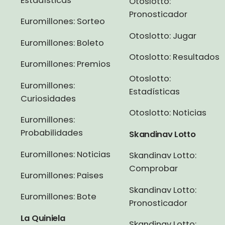
Estadísticas
Otoslotto:
Pronosticador
Euromillones: Sorteo
Otoslotto: Jugar
Euromillones: Boleto
Otoslotto: Resultados
Euromillones: Premios
Otoslotto:
Euromillones:
Estadísticas
Curiosidades
Otoslotto: Noticias
Euromillones:
Probabilidades
Skandinav Lotto
Euromillones: Noticias
Skandinav Lotto:
Comprobar
Euromillones: Paises
Skandinav Lotto:
Euromillones: Bote
Pronosticador
La Quiniela
Skandinav Lotto: