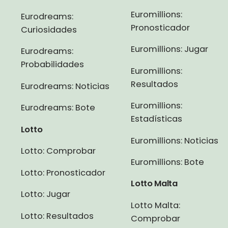
Euromillions:
Eurodreams:
Pronosticador
Curiosidades
Euromillions: Jugar
Eurodreams:
Probabilidades
Euromillions:
Resultados
Eurodreams: Noticias
Euromillions:
Eurodreams: Bote
Estadísticas
Lotto
Euromillions: Noticias
Lotto: Comprobar
Euromillions: Bote
Lotto: Pronosticador
Lotto Malta
Lotto: Jugar
Lotto Malta:
Lotto: Resultados
Comprobar