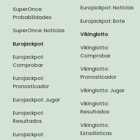
Eurojackpot: Noticias
SuperOnce:
Probabilidades
Eurojackpot: Bote
SuperOnce: Noticias
Vikinglotto
Eurojackpot
Vikinglotto:
Comprobar
Eurojackpot:
Comprobar
Vikinglotto:
Pronosticador
Eurojackpot:
Pronosticador
Vikinglotto: Jugar
Eurojackpot: Jugar
Vikinglotto:
Resultados
Eurojackpot:
Resultados
Vikinglotto:
Estadísticas
Eurojackpot: