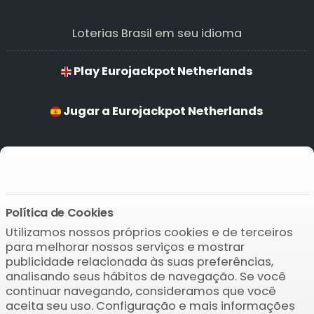
Loterias Brasil em seu idioma
Play Eurojackpot Netherlands
Jugar a Eurojackpot Netherlands
Jogar Eurojackpot Netherlands
Eurojackpot Netherlands Spilen
Política de Cookies
Utilizamos nossos próprios cookies e de terceiros
Baixar o APP
para melhorar nossos serviços e mostrar
publicidade relacionada às suas preferências,
analisando seus hábitos de navegação. Se você
continuar navegando, consideramos que você
aceita seu uso. Configuração e mais informações