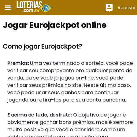
Acessar
Jogar Eurojackpot online
Como jogar Eurojackpot?
Premios:
Uma vez terminado o sorteio, você pode
verificar seu comprovante em qualquer ponto de
venda, ou se você já jogou on-line, você pode
verificar seus prêmios no site. Neste último caso,
você pode usar seus ganhos para continuar
jogando ou retirá-los para sua conta bancária.
E acima de tudo, desfrute:
O objetivo de jogar é
obviamente ganhar bons prêmios, mas é sempre
muito positivo que você o considere como um
hobby e como tal gere uma ilusão e um