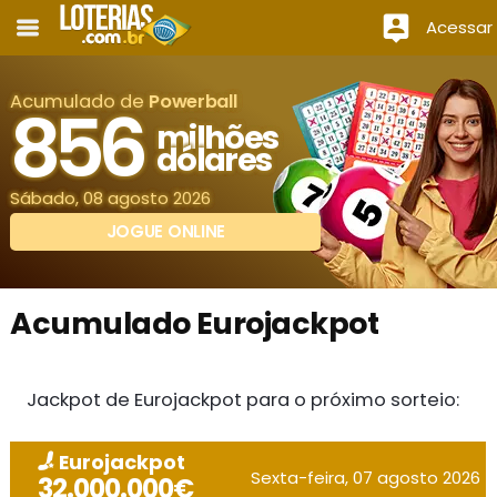
Acessar
Acumulado de
Powerball
856
milhões
dólares
Sábado, 08 agosto 2026
JOGUE ONLINE
Acumulado Eurojackpot
Jackpot de Eurojackpot para o próximo sorteio:
Eurojackpot
Sexta-feira, 07 agosto 2026
32.000.000€