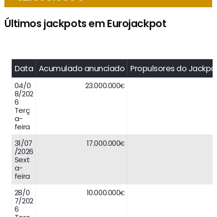
Últimos jackpots em Eurojackpot
Data
Acumulado anunciado
Propulsores do Jackpo
04/0
23.000.000
€
8/202
6
Terç
a-
feira
31/07
17.000.000
€
/2026
Sext
a-
feira
28/0
10.000.000
€
7/202
6