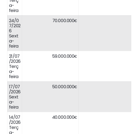
Terç
a-
feira
24/0
70.000.000
€
7/202
6
Sext
a-
feira
21/07
59.000.000
€
/2026
Terç
a-
feira
17/07
50.000.000
€
/2026
Sext
a-
feira
14/07
40.000.000
€
/2026
Terç
a-