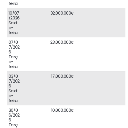
feira
10/07
32.000.000
€
/2026
Sext
a-
feira
07/0
23.000.000
€
7/202
6
Terç
a-
feira
03/0
17.000.000
€
7/202
6
Sext
a-
feira
30/0
10.000.000
€
6/202
6
Terç