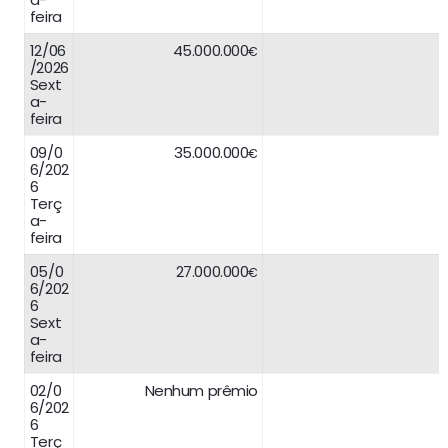
feira
12/06
45.000.000
€
/2026
Sext
a-
feira
09/0
35.000.000
€
6/202
6
Terç
a-
feira
05/0
27.000.000
€
6/202
6
Sext
a-
feira
02/0
Nenhum prêmio
6/202
6
Terç