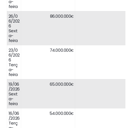
a-
feira
26/0
86.000.000
€
6/202
6
Sext
a-
feira
23/0
74.000.000
€
6/202
6
Terç
a-
feira
19/06
65.000.000
€
/2026
Sext
a-
feira
16/06
54.000.000
€
/2026
Terç
a-