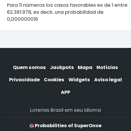
Para 11 números los casos favorables es de 1 entre
62.381.978, es decir, una probabilidad de
0,000000016
Quem somos
Jackpots
Mapa
Notícias
Privacidade
Cookies
Widgets
Aviso legal
APP
Loterias Brasil em seu idioma
Probabilities of SuperOnce