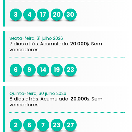
3
4
17
20
30
Sexta-feira, 31 julho 2026
7 dias atrás. Acumulado:
20.000
. Sem
$
vencedores
6
9
14
19
23
Quinta-feira, 30 julho 2026
8 dias atrás. Acumulado:
20.000
. Sem
$
vencedores
2
6
7
23
27