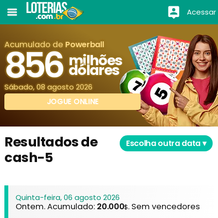
Acessar
Acumulado de
Powerball
856
milhões
dólares
Sábado, 08 agosto 2026
JOGUE ONLINE
Resultados de
Escolha outra data ▾
cash-5
Quinta-feira, 06 agosto 2026
Ontem. Acumulado:
20.000
. Sem vencedores
$