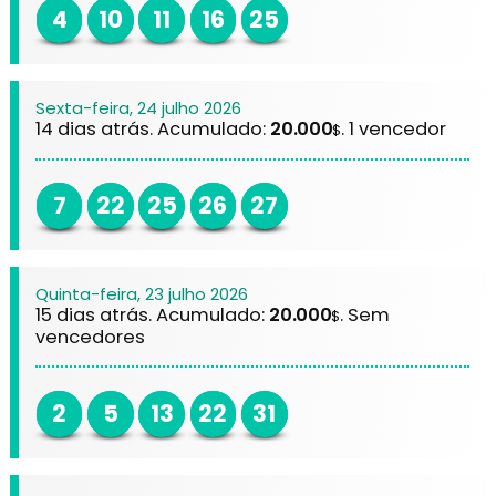
4
10
11
16
25
Sexta-feira, 24 julho 2026
14 dias atrás. Acumulado:
20.000
. 1 vencedor
$
7
22
25
26
27
Quinta-feira, 23 julho 2026
15 dias atrás. Acumulado:
20.000
. Sem
$
vencedores
2
5
13
22
31