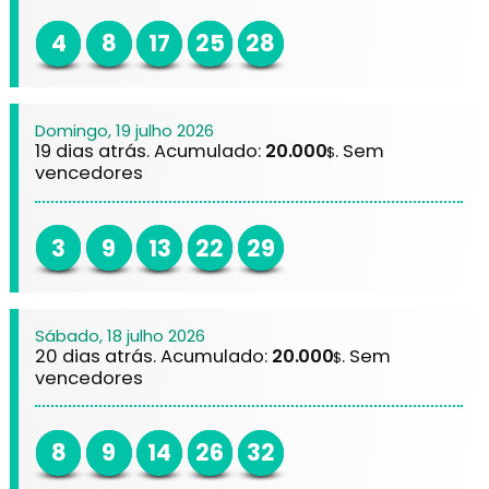
4
8
17
25
28
Domingo, 19 julho 2026
19 dias atrás. Acumulado:
20.000
. Sem
$
vencedores
3
9
13
22
29
Sábado, 18 julho 2026
20 dias atrás. Acumulado:
20.000
. Sem
$
vencedores
8
9
14
26
32