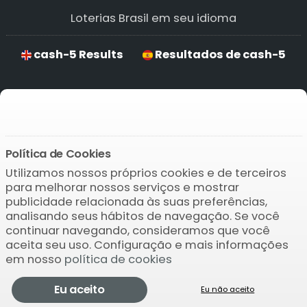
Loterias Brasil em seu idioma
cash-5 Results
Resultados de cash-5
Resultados para cash-5
Ergebnisse von cash-5
Política de Cookies
Utilizamos nossos próprios cookies e de terceiros
Baixar o APP
para melhorar nossos serviços e mostrar
publicidade relacionada às suas preferências,
analisando seus hábitos de navegação. Se você
continuar navegando, consideramos que você
aceita seu uso. Configuração e mais informações
em nosso
política de cookies
© 2004-2026 Bamio Network VB0.8713
cash-5
Eu aceito
Eu não aceito
Verifique
Previsões
Jogar
Mais