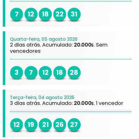
7
12
18
22
31
Quarta-feira, 05 agosto 2026
2 dias atrás. Acumulado:
20.000
. Sem
$
vencedores
3
7
12
18
28
Terça-feira, 04 agosto 2026
3 dias atrás. Acumulado:
20.000
. 1 vencedor
$
12
19
21
26
27