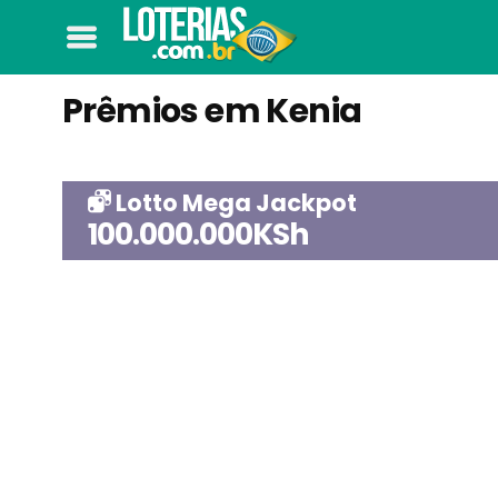
Prêmios em Kenia
Lotto Mega Jackpot
100.000.000KSh