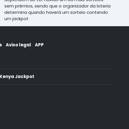
sem prêmios, sendo que o organizador da loteria
determina quando haverá um sorteio contendo
um jackpot
s
Aviso legal
APP
Kenya Jackpot