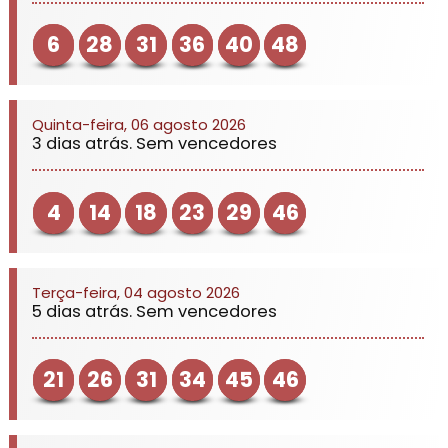
6
28
31
36
40
48
Quinta-feira, 06 agosto 2026
3 dias atrás. Sem vencedores
4
14
18
23
29
46
Terça-feira, 04 agosto 2026
5 dias atrás. Sem vencedores
21
26
31
34
45
46