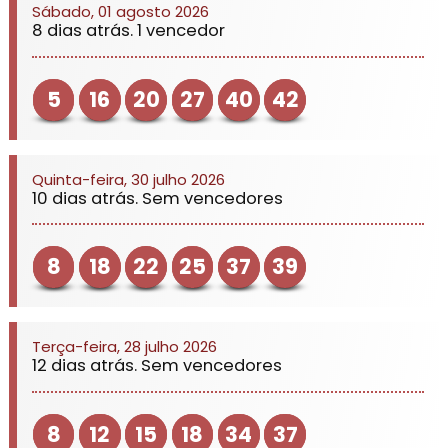
Sábado, 01 agosto 2026
8 dias atrás. 1 vencedor
5
16
20
27
40
42
Quinta-feira, 30 julho 2026
10 dias atrás. Sem vencedores
8
18
22
25
37
39
Terça-feira, 28 julho 2026
12 dias atrás. Sem vencedores
8
12
15
18
34
37