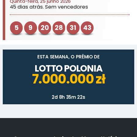
Quinta-feira, 25 junho 2026
45 dias atrás. Sem vencedores
5
9
20
28
31
43
ESTA SEMANA, O PRÊMIO DE
LOTTO POLONIA
7.000.000 zł
2d 8h 35m 22s