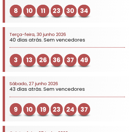
8
10
11
23
30
34
Terça-feira, 30 junho 2026
40 dias atrás. Sem vencedores
3
13
26
36
37
49
Sábado, 27 junho 2026
43 dias atrás. Sem vencedores
9
10
19
23
24
37