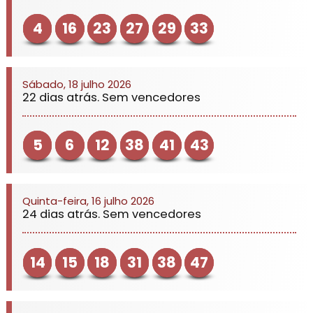
4
16
23
27
29
33
Sábado, 18 julho 2026
22 dias atrás. Sem vencedores
5
6
12
38
41
43
Quinta-feira, 16 julho 2026
24 dias atrás. Sem vencedores
14
15
18
31
38
47