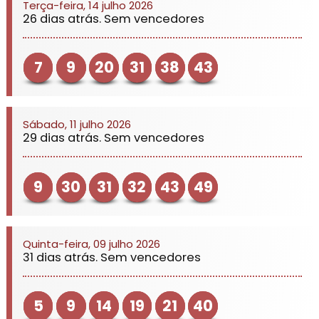
Terça-feira, 14 julho 2026
26 dias atrás. Sem vencedores
7
9
20
31
38
43
Sábado, 11 julho 2026
29 dias atrás. Sem vencedores
9
30
31
32
43
49
Quinta-feira, 09 julho 2026
31 dias atrás. Sem vencedores
5
9
14
19
21
40