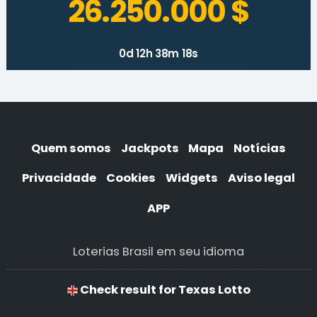
26.250.000 $
0d 12h 38m 18s
Quem somos
Jackpots
Mapa
Notícias
Privacidade
Cookies
Widgets
Aviso legal
APP
Loterias Brasil em seu idioma
Check result for Texas Lotto