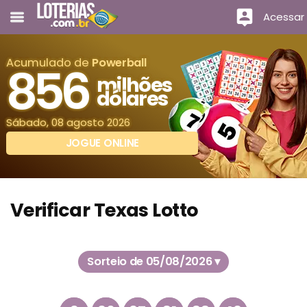
Acessar
Acumulado de
Powerball
856
milhões
dólares
Sábado, 08 agosto 2026
JOGUE ONLINE
Verificar Texas Lotto
Sorteio de 05/08/2026 ▾