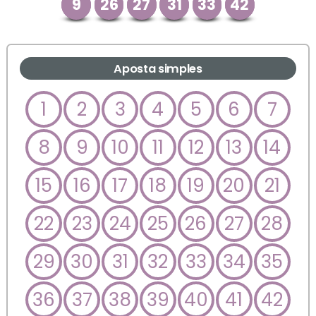
9
26
27
31
33
42
Aposta simples
1
2
3
4
5
6
7
8
9
10
11
12
13
14
15
16
17
18
19
20
21
22
23
24
25
26
27
28
29
30
31
32
33
34
35
36
37
38
39
40
41
42