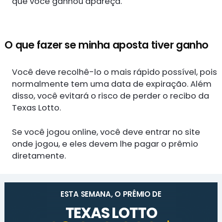
que você ganhou apareça.
O que fazer se minha aposta tiver ganho
Você deve recolhê-lo o mais rápido possível, pois
normalmente tem uma data de expiração. Além
disso, você evitará o risco de perder o recibo da
Texas Lotto.
Se você jogou online, você deve entrar no site
onde jogou, e eles devem lhe pagar o prêmio
diretamente.
ESTA SEMANA, O PRÊMIO DE
TEXAS LOTTO