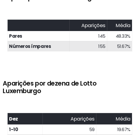
Aparições
Média
Pares
145
48.33%
Números ímpares
155
51.67%
Aparições por dezena de Lotto
Luxemburgo
Dez
Aparições
Média
1-10
59
19.67%