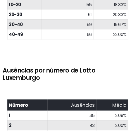
10-20
55
18.33%
20-30
61
20.33%
30-40
59
19.67%
40-49
66
22.00%
Ausências por número de Lotto
Luxemburgo
Número
Ausências
Média
1
45
2.09%
2
43
2.00%