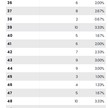
36
6
2.00%
37
8
2.67%
38
2
0.67%
39
10
3.33%
40
5
1.67%
41
6
2.00%
42
7
2.33%
43
9
3.00%
44
9
3.00%
45
3
1.00%
46
4
1.33%
47
5
1.67%
48
10
3.33%