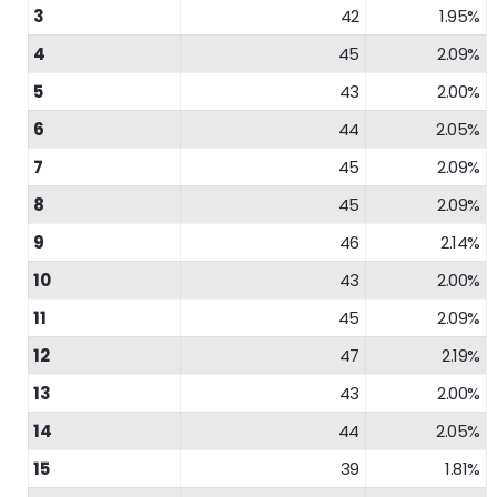
3
42
1.95%
4
45
2.09%
5
43
2.00%
6
44
2.05%
7
45
2.09%
8
45
2.09%
9
46
2.14%
10
43
2.00%
11
45
2.09%
12
47
2.19%
13
43
2.00%
14
44
2.05%
15
39
1.81%