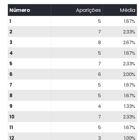
Número
Aparições
Média
1
5
1.67%
2
7
2.33%
3
8
2.67%
4
5
1.67%
5
7
2.33%
6
6
2.00%
7
5
1.67%
8
5
1.67%
9
4
1.33%
10
7
2.33%
11
5
1.67%
12
3
1.00%