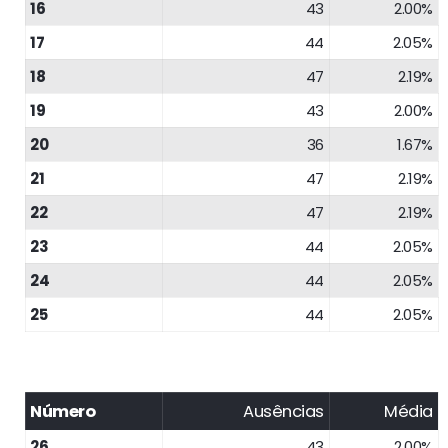
16
43
2.00%
17
44
2.05%
18
47
2.19%
19
43
2.00%
20
36
1.67%
21
47
2.19%
22
47
2.19%
23
44
2.05%
24
44
2.05%
25
44
2.05%
Número
Ausências
Média
26
43
2.00%