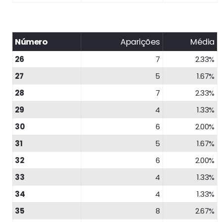
Número
Aparições
Média
26
7
2.33%
27
5
1.67%
28
7
2.33%
29
4
1.33%
30
6
2.00%
31
5
1.67%
32
6
2.00%
33
4
1.33%
34
4
1.33%
35
8
2.67%