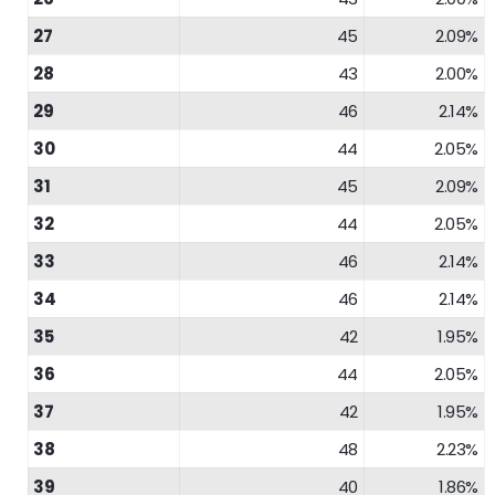
27
45
2.09%
28
43
2.00%
29
46
2.14%
30
44
2.05%
31
45
2.09%
32
44
2.05%
33
46
2.14%
34
46
2.14%
35
42
1.95%
36
44
2.05%
37
42
1.95%
38
48
2.23%
39
40
1.86%