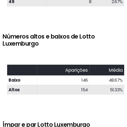
49
8
2.67%
Números altos e baixos de Lotto
Luxemburgo
Aparições
Média
Baixo
146
48.67%
Altos
154
51.33%
Ímpar e par Lotto Luxemburgo