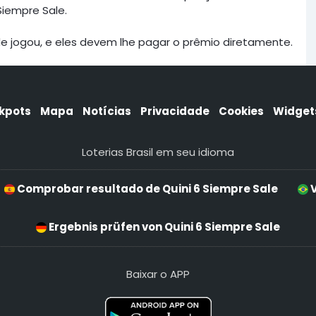
Siempre Sale.
de jogou, e eles devem lhe pagar o prêmio diretamente.
kpots
Mapa
Notícias
Privacidade
Cookies
Widget
Loterias Brasil em seu idioma
Comprobar resultado de Quini 6 Siempre Sale
V
Ergebnis prüfen von Quini 6 Siempre Sale
Baixar o APP