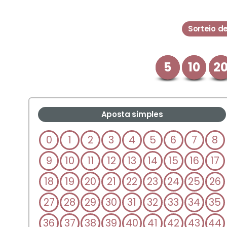
Sorteio d
5
10
2
Aposta simples
0
1
2
3
4
5
6
7
8
9
10
11
12
13
14
15
16
17
18
19
20
21
22
23
24
25
26
27
28
29
30
31
32
33
34
35
36
37
38
39
40
41
42
43
44