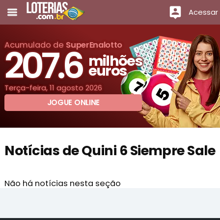
Acessar
Acumulado de
SuperEnalotto
207.6
milhões
euros
Terça-feira, 11 agosto 2026
JOGUE ONLINE
Notícias de Quini 6 Siempre Sale
Não há notícias nesta seção