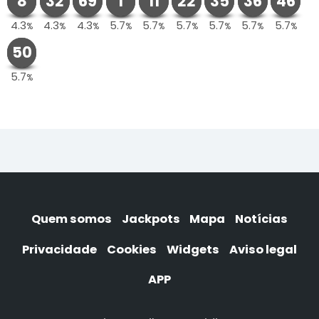
8
32
69
1
11
22
35
36
46
4.3
4.3
4.3
5.7
5.7
5.7
5.7
5.7
5.7
%
%
%
%
%
%
%
%
%
50
5.7
%
Quem somos
Jackpots
Mapa
Notícias
Privacidade
Cookies
Widgets
Aviso legal
APP