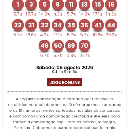
1
3
5
8
11
13
15
16
5.7
15.7
14.3
4.3
5.7
14.3
17.1
14.3
%
%
%
%
%
%
%
%
22
31
32
34
35
36
41
44
5.7
18.6
4.3
17.1
5.7
5.7
18.6
20.0
%
%
%
%
%
%
%
%
46
50
69
70
5.7
5.7
4.3
15.7
%
%
%
%
Sábado, 08 agosto 2026
0d 4h 51m 5s
JOGUE ONLINE
A seguinte combinação é formada por um cálculo
estatístico no qual obtemos os 10 números mais sorteados
e os 10 números menos sorteados nos últimos concursos,
e compomos uma combinação aleatória entre eles para
formar a combinação final. Para os extras (Reintegro,
Estrellas...) obtemos o número especial que foi mais