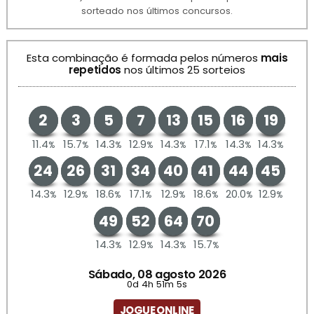
sorteado nos últimos concursos.
Esta combinação é formada pelos números
mais
repetidos
nos últimos 25 sorteios
2
3
5
7
13
15
16
19
11.4
15.7
14.3
12.9
14.3
17.1
14.3
14.3
%
%
%
%
%
%
%
%
24
26
31
34
40
41
44
45
14.3
12.9
18.6
17.1
12.9
18.6
20.0
12.9
%
%
%
%
%
%
%
%
49
52
64
70
14.3
12.9
14.3
15.7
%
%
%
%
Sábado, 08 agosto 2026
0d 4h 51m 5s
JOGUE ONLINE