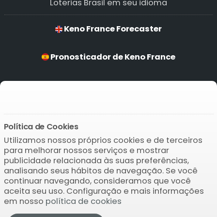
Loterias Brasil em seu idioma
Keno France Forecaster
Pronosticador de Keno France
Previsões de Keno France
Keno France Prognostiker
Política de Cookies
Utilizamos nossos próprios cookies e de terceiros
Baixar o APP
para melhorar nossos serviços e mostrar
publicidade relacionada às suas preferências,
analisando seus hábitos de navegação. Se você
continuar navegando, consideramos que você
aceita seu uso. Configuração e mais informações
em nosso
política de cookies
© 2004-2026 Bamio Network VB0.281