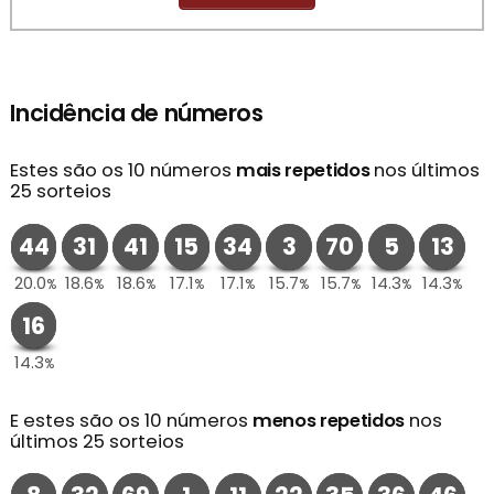
Incidência de números
Estes são os 10 números
mais repetidos
nos últimos
25 sorteios
44
31
41
15
34
3
70
5
13
20.0
18.6
18.6
17.1
17.1
15.7
15.7
14.3
14.3
%
%
%
%
%
%
%
%
%
16
14.3
%
E estes são os 10 números
menos repetidos
nos
últimos 25 sorteios