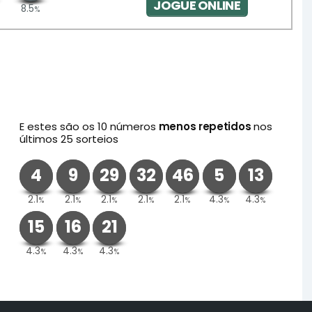
JOGUE ONLINE
8.5
%
E estes são os 10 números
menos repetidos
nos
últimos 25 sorteios
4
9
29
32
46
5
13
2.1
2.1
2.1
2.1
2.1
4.3
4.3
%
%
%
%
%
%
%
15
16
21
4.3
4.3
4.3
%
%
%