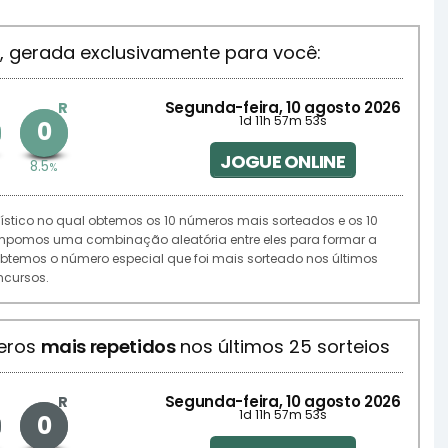
, gerada exclusivamente para você:
Segunda-feira, 10 agosto 2026
R
1d 11h 57m 53s
0
JOGUE ONLINE
8.5
%
stico no qual obtemos os 10 números mais sorteados e os 10
mpomos uma combinação aleatória entre eles para formar a
.) obtemos o número especial que foi mais sorteado nos últimos
ncursos.
eros
mais repetidos
nos últimos 25 sorteios
Segunda-feira, 10 agosto 2026
R
1d 11h 57m 53s
0