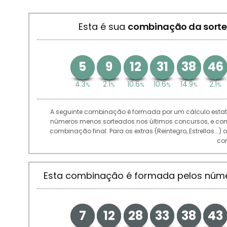
Esta é sua
combinação da sorte
5
9
12
31
38
46
4.3
2.1
10.6
10.6
14.9
2.1
%
%
%
%
%
%
A seguinte combinação é formada por um cálculo estatí
números menos sorteados nos últimos concursos, e co
combinação final. Para os extras (Reintegro, Estrellas..
co
Esta combinação é formada pelos núm
7
12
28
33
38
43