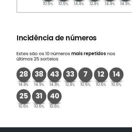
10.6
10.6
14.9
12.8
14.9
14.9
%
%
%
%
%
%
Incidência de números
Estes são os 10 números
mais repetidos
nos
últimos 25 sorteios
28
38
43
33
7
12
14
14.9
14.9
14.9
12.8
10.6
10.6
10.6
%
%
%
%
%
%
%
25
31
40
10.6
10.6
10.6
%
%
%