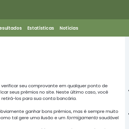
esultados
Estatísticas
Notícias
 verificar seu comprovante em qualquer ponto de
ficar seus prêmios no site. Neste último caso, você
retirá-los para sua conta bancária.
é obviamente ganhar bons prêmios, mas é sempre muito
como tal gere uma ilusão e um
formigamento
saudável