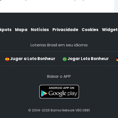
kpots
Mapa
Notícias
Privacidade
Cookies
Widget
Loterias Brasil em seu idioma
Jugar a Loto Bonheur
Jogar Loto Bonheur
Baixar o APP
© 2004-2026 Bamio Network VB0.0881