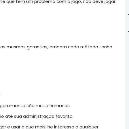
nte que tem um problema com o jogo, não deve jogar.
com as mesmas garantias, embora cada método tenha
r
e geralmente são muito humanos
o até sua administração favorita
ar e usar a que mais lhe interessa a qualquer