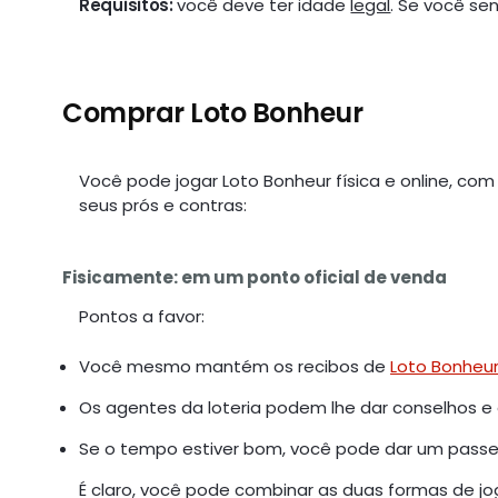
Requisitos:
você deve ter idade
legal
. Se você se
Comprar Loto Bonheur
Você pode jogar Loto Bonheur física e online, 
seus prós e contras:
Fisicamente: em um ponto oficial de venda
Pontos a favor:
Você mesmo mantém os recibos de
Loto Bonheu
Os agentes da loteria podem lhe dar conselhos 
Se o tempo estiver bom, você pode dar um passei
É claro, você pode combinar as duas formas de jog