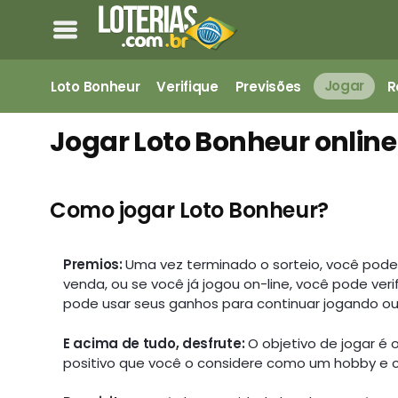
Loto Bonheur
Verifique
Previsões
Jogar
R
Jogar Loto Bonheur online
Como jogar Loto Bonheur?
Premios:
Uma vez terminado o sorteio, você pode
venda, ou se você já jogou on-line, você pode veri
pode usar seus ganhos para continuar jogando ou 
E acima de tudo, desfrute:
O objetivo de jogar 
positivo que você o considere como um hobby e 