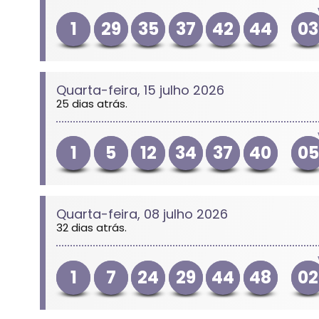
1
29
35
37
42
44
03
Quarta-feira, 15 julho 2026
25 dias atrás.
1
5
12
34
37
40
05
Quarta-feira, 08 julho 2026
32 dias atrás.
1
7
24
29
44
48
02