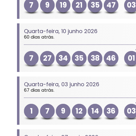
7
9
19
21
35
47
03
Quarta-feira, 10 junho 2026
60 dias atrás.
7
27
34
35
38
46
01
Quarta-feira, 03 junho 2026
67 dias atrás.
1
7
9
12
14
36
03