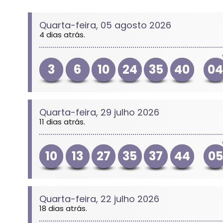
Quarta-feira, 05 agosto 2026
4 dias atrás.
3
6
10
24
35
40
0
Quarta-feira, 29 julho 2026
11 dias atrás.
10
13
27
35
37
44
05
Quarta-feira, 22 julho 2026
18 dias atrás.