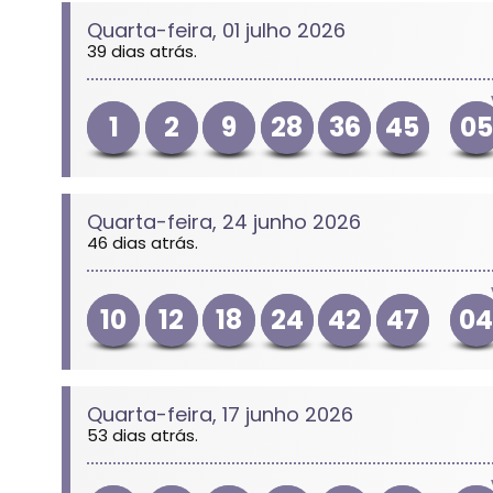
Quarta-feira, 01 julho 2026
39 dias atrás.
1
2
9
28
36
45
05
Quarta-feira, 24 junho 2026
46 dias atrás.
10
12
18
24
42
47
0
Quarta-feira, 17 junho 2026
53 dias atrás.