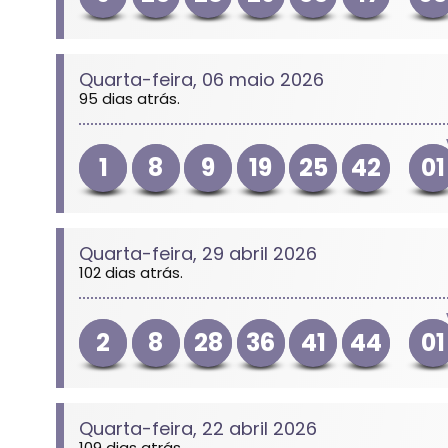
Quarta-feira, 06 maio 2026
95 dias atrás.
1
8
9
19
25
42
01
Quarta-feira, 29 abril 2026
102 dias atrás.
2
8
28
36
41
44
01
Quarta-feira, 22 abril 2026
109 dias atrás.