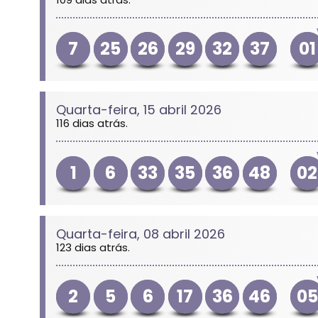
7
25
26
29
32
37
01
Quarta-feira, 15 abril 2026
116 dias atrás.
1
6
33
35
36
48
02
Quarta-feira, 08 abril 2026
123 dias atrás.
2
5
6
17
36
46
05