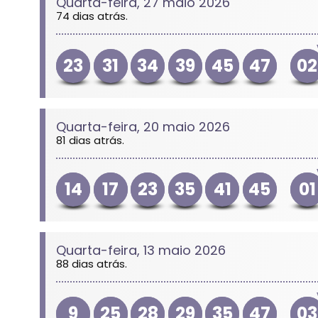
Quarta-feira, 27 maio 2026
74 dias atrás.
23
31
34
39
45
47
02
Quarta-feira, 20 maio 2026
81 dias atrás.
14
17
23
35
41
45
01
Quarta-feira, 13 maio 2026
88 dias atrás.
9
25
28
29
35
47
03