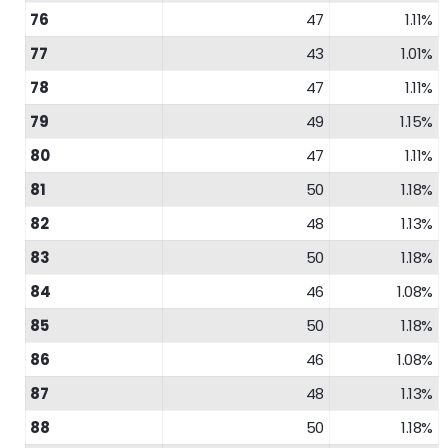
76
47
1.11%
77
43
1.01%
78
47
1.11%
79
49
1.15%
80
47
1.11%
81
50
1.18%
82
48
1.13%
83
50
1.18%
84
46
1.08%
85
50
1.18%
86
46
1.08%
87
48
1.13%
88
50
1.18%