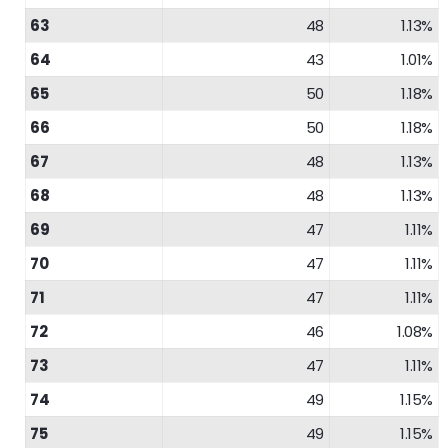
63
48
1.13%
64
43
1.01%
65
50
1.18%
66
50
1.18%
67
48
1.13%
68
48
1.13%
69
47
1.11%
70
47
1.11%
71
47
1.11%
72
46
1.08%
73
47
1.11%
74
49
1.15%
75
49
1.15%