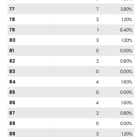
77
7
2.80%
78
3
1.20%
79
1
0.40%
80
3
1.20%
81
0
0.00%
82
2
0.80%
83
0
0.00%
84
4
1.60%
85
0
0.00%
86
4
1.60%
87
2
0.80%
88
0
0.00%
89
3
1.20%