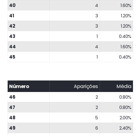
40
4
1.60%
41
3
1.20%
42
3
1.20%
43
1
0.40%
44
4
1.60%
45
1
0.40%
Número
Aparições
Média
46
2
0.80%
47
2
0.80%
48
5
2.00%
49
6
2.40%