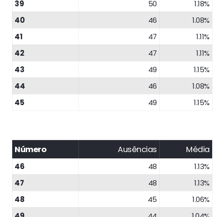
39
50
1.18%
40
46
1.08%
41
47
1.11%
42
47
1.11%
43
49
1.15%
44
46
1.08%
45
49
1.15%
Número
Ausências
Média
46
48
1.13%
47
48
1.13%
48
45
1.06%
49
44
1.04%