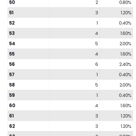
50
2
0.80%
51
3
1.20%
52
1
0.40%
53
4
1.60%
54
5
2.00%
55
4
1.60%
56
6
2.40%
57
1
0.40%
58
5
2.00%
59
1
0.40%
60
4
1.60%
61
3
1.20%
62
3
1.20%