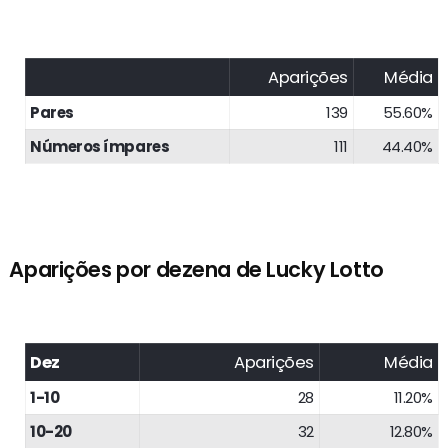
Aparições
Média
Pares
139
55.60%
Números ímpares
111
44.40%
Aparições por dezena de Lucky Lotto
Dez
Aparições
Média
1-10
28
11.20%
10-20
32
12.80%