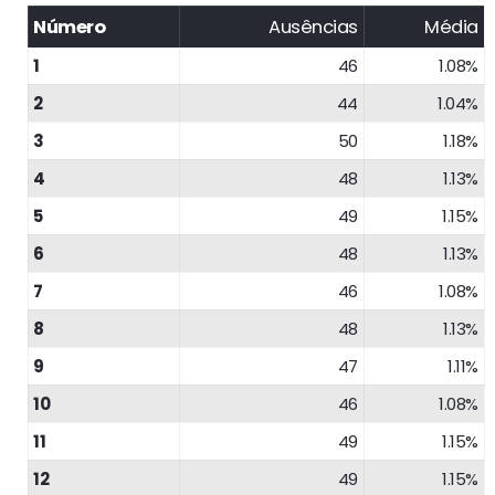
Número
Ausências
Média
1
46
1.08%
2
44
1.04%
3
50
1.18%
4
48
1.13%
5
49
1.15%
6
48
1.13%
7
46
1.08%
8
48
1.13%
9
47
1.11%
10
46
1.08%
11
49
1.15%
12
49
1.15%