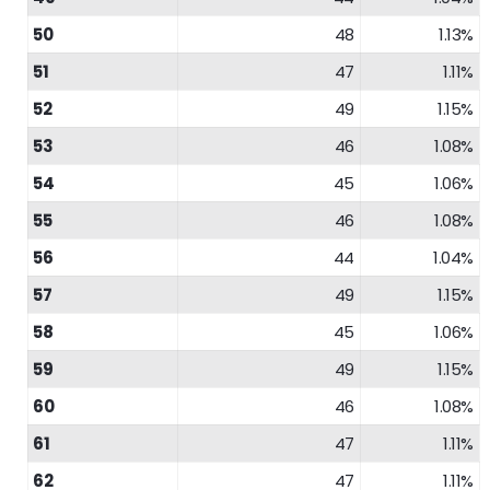
50
48
1.13%
51
47
1.11%
52
49
1.15%
53
46
1.08%
54
45
1.06%
55
46
1.08%
56
44
1.04%
57
49
1.15%
58
45
1.06%
59
49
1.15%
60
46
1.08%
61
47
1.11%
62
47
1.11%