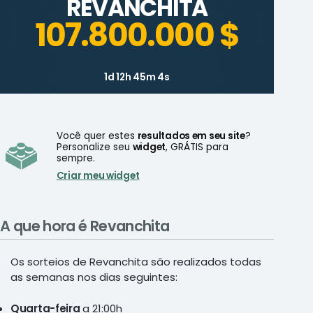
REVANCHITA
107.800.000 $
1d 12h 45m 4s
Você quer estes
resultados em seu site
?
Personalize seu
widget
, GRÁTIS para
sempre.
Criar meu widget
A que hora é Revanchita
Os sorteios de Revanchita são realizados todas
as semanas nos dias seguintes:
Quarta-feira
a 21:00h