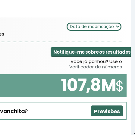
Data de modificação
es
Notifique-me sobre os resultados
Você já ganhou? Use o
Verificador de números
107,8M
$
evanchita?
Previsões