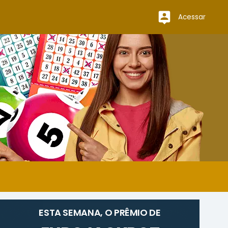
Acessar
ESTA SEMANA, O PRÊMIO DE