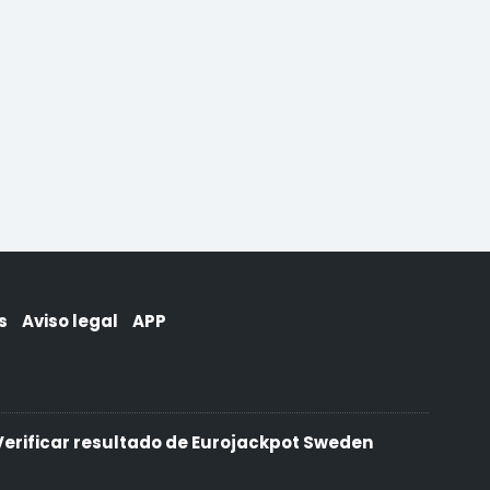
s
Aviso legal
APP
erificar resultado de Eurojackpot Sweden