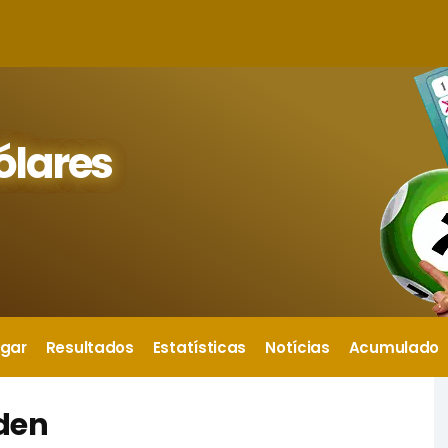
ólares
gar
Resultados
Estatísticas
Notícias
Acumulado
eden