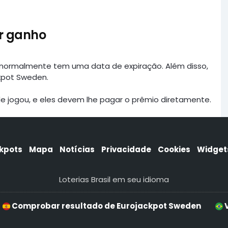
er ganho
is normalmente tem uma data de expiração. Além disso,
ckpot Sweden.
de jogou, e eles devem lhe pagar o prêmio diretamente.
kpots
Mapa
Notícias
Privacidade
Cookies
Widget
Loterias Brasil em seu idioma
Comprobar resultado de Eurojackpot Sweden
V