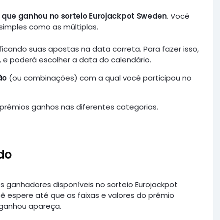
s que ganhou no sorteio Eurojackpot Sweden
. Você
 simples como as múltiplas.
ficando suas apostas na data correta. Para fazer isso,
e poderá escolher a data do calendário.
ão
(ou combinações) com a qual você participou no
e prêmios ganhos nas diferentes categorias.
do
s ganhadores disponíveis no sorteio Eurojackpot
spere até que as faixas e valores do prêmio
 ganhou apareça.