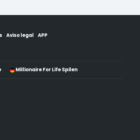
s
Aviso legal
APP
e
Millionaire For Life Spilen