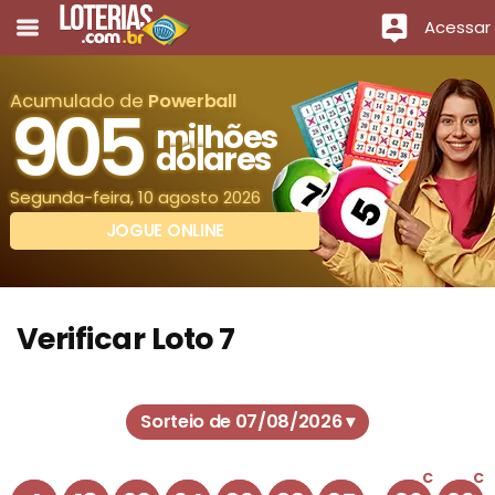
Acessar
Acumulado de
Powerball
905
milhões
dólares
Segunda-feira, 10 agosto 2026
JOGUE ONLINE
Verificar Loto 7
Sorteio de 07/08/2026 ▾
C
C