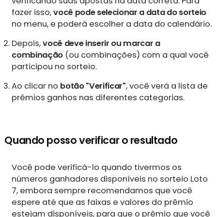
verificando suas apostas na data correta. Para
fazer isso,
você pode selecionar a data do sorteio
no menu, e poderá escolher a data do calendário.
Depois,
você deve inserir ou marcar a
combinação
(ou combinações) com a qual você
participou no sorteio.
Ao clicar no
botão "Verificar"
, você verá a lista de
prêmios ganhos nas diferentes categorias.
Quando posso verificar o resultado
Você pode verificá-lo quando tivermos os
números ganhadores disponíveis no sorteio Loto
7, embora sempre recomendamos que você
espere até que as faixas e valores do prêmio
estejam disponíveis, para que o prêmio que você