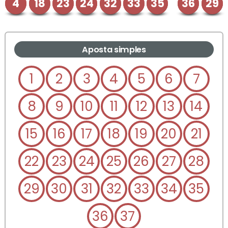
4
18
23
24
32
33
35
36
29
Aposta simples
1
2
3
4
5
6
7
8
9
10
11
12
13
14
15
16
17
18
19
20
21
22
23
24
25
26
27
28
29
30
31
32
33
34
35
36
37