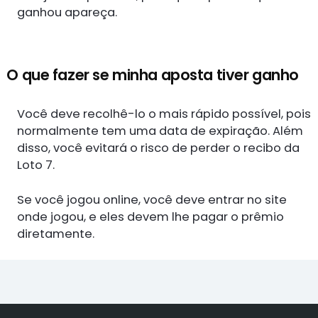
ganhou apareça.
O que fazer se minha aposta tiver ganho
Você deve recolhê-lo o mais rápido possível, pois
normalmente tem uma data de expiração. Além
disso, você evitará o risco de perder o recibo da
Loto 7.
Se você jogou online, você deve entrar no site
onde jogou, e eles devem lhe pagar o prêmio
diretamente.