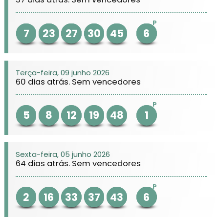
P
7
23
27
30
45
6
Terça-feira, 09 junho 2026
60 dias atrás. Sem vencedores
P
5
8
12
19
48
1
Sexta-feira, 05 junho 2026
64 dias atrás. Sem vencedores
P
2
16
33
37
43
6