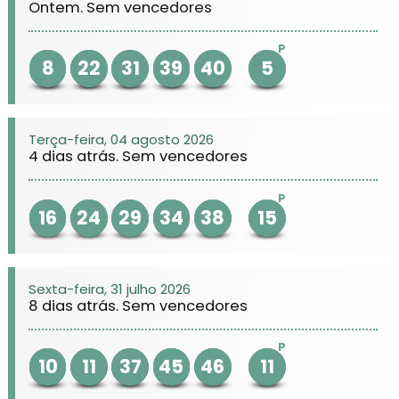
Ontem. Sem vencedores
P
8
22
31
39
40
5
Terça-feira, 04 agosto 2026
4 dias atrás. Sem vencedores
P
16
24
29
34
38
15
Sexta-feira, 31 julho 2026
8 dias atrás. Sem vencedores
P
10
11
37
45
46
11