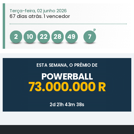
Terça-feira, 02 junho 2026
67 dias atrás. 1 vencedor
P
2
10
22
28
49
7
ESTA SEMANA, O PRÊMIO DE
POWERBALL
73.000.000 R
2d 21h 43m 38s