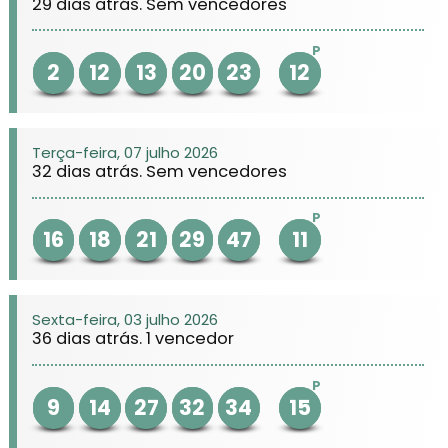
29 dias atrás. Sem vencedores
P
2
12
13
20
23
12
Terça-feira, 07 julho 2026
32 dias atrás. Sem vencedores
P
16
18
21
29
47
11
Sexta-feira, 03 julho 2026
36 dias atrás. 1 vencedor
P
9
14
27
32
34
15