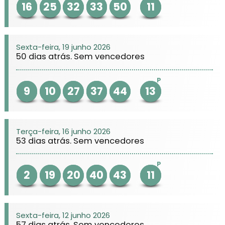
16
25
32
33
50
11
Sexta-feira, 19 junho 2026
50 dias atrás. Sem vencedores
P
9
10
27
37
44
13
Terça-feira, 16 junho 2026
53 dias atrás. Sem vencedores
P
2
19
20
40
43
11
Sexta-feira, 12 junho 2026
57 dias atrás. Sem vencedores