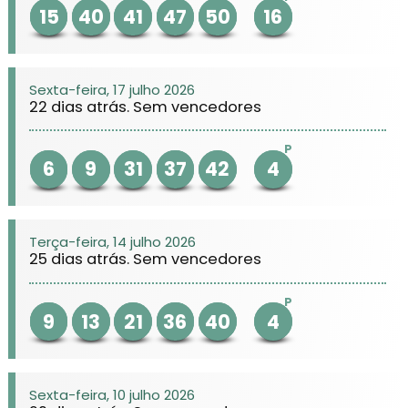
15
40
41
47
50
16
Sexta-feira, 17 julho 2026
22 dias atrás. Sem vencedores
P
6
9
31
37
42
4
Terça-feira, 14 julho 2026
25 dias atrás. Sem vencedores
P
9
13
21
36
40
4
Sexta-feira, 10 julho 2026