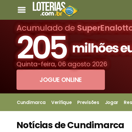
Acumulado de
SuperEnalott
205
milhões e
Quinta-feira, 06 agosto 2026
JOGUE ONLINE
Cundimarca
Verifique
Previsões
Jogar
Res
Notícias de Cundimarca