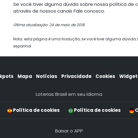
Se você tiver alguma dúvida sobre nossa política de
através de nossos canais Fale conosco.
Última atualização: 24 de maio de 2018
Nota: esta página é uma tradução, se você tiver alguma dúvida 
espanhol
kpots
Mapa
Notícias
Privacidade
Cookies
Widget
Loterias Brasil em seu idioma
Política de cookies
Política de cookies
C
Baixar o APP