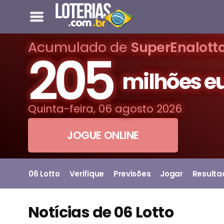
Acumulado de
SuperEnalott
205
milhões e
Quinta-feira, 06 agosto 2026
JOGUE ONLINE
06 Lotto
Verifique
Previsões
Jogar
Resulta
Notícias de 06 Lotto