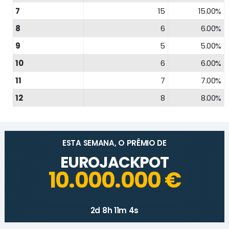
7
15
15.00%
8
6
6.00%
9
5
5.00%
10
6
6.00%
11
7
7.00%
12
8
8.00%
ESTA SEMANA, O PRÊMIO DE
EUROJACKPOT
10.000.000 €
2d 8h 11m 4s