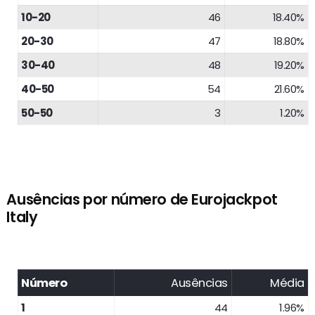
10-20
46
18.40%
20-30
47
18.80%
30-40
48
19.20%
40-50
54
21.60%
50-50
3
1.20%
Ausências por número de Eurojackpot
Italy
Número
Ausências
Média
1
44
1.96%