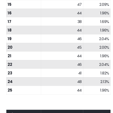
15
47
2.09%
16
44
1.96%
17
38
1.69%
18
44
1.96%
19
46
2.04%
20
45
2.00%
21
44
1.96%
22
46
2.04%
23
41
1.82%
24
48
2.13%
25
44
1.96%