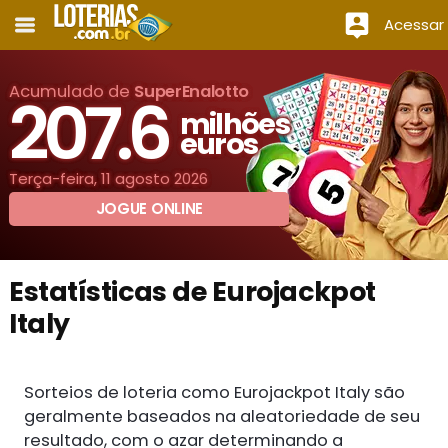
Acessar
Acumulado de
SuperEnalotto
207.6
milhões
euros
Terça-feira, 11 agosto 2026
JOGUE ONLINE
Estatísticas de Eurojackpot
Italy
Sorteios de loteria como Eurojackpot Italy são
geralmente baseados na aleatoriedade de seu
resultado, com o azar determinando a