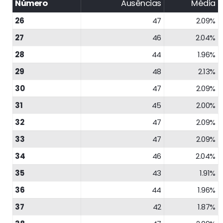
Número
Ausências
Média
26
47
2.09%
27
46
2.04%
28
44
1.96%
29
48
2.13%
30
47
2.09%
31
45
2.00%
32
47
2.09%
33
47
2.09%
34
46
2.04%
35
43
1.91%
36
44
1.96%
37
42
1.87%