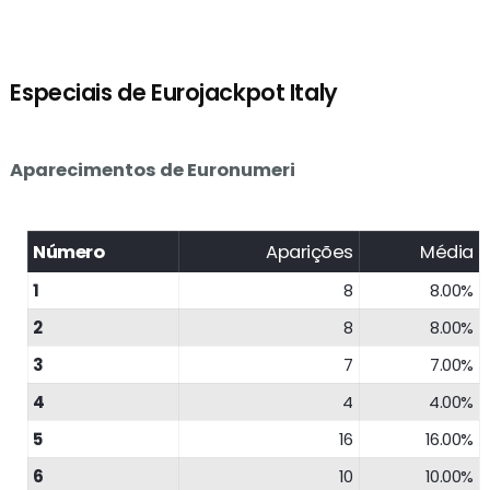
Especiais de Eurojackpot Italy
Aparecimentos de Euronumeri
Número
Aparições
Média
1
8
8.00%
2
8
8.00%
3
7
7.00%
4
4
4.00%
5
16
16.00%
6
10
10.00%