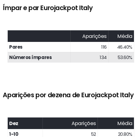
Ímpar e par Eurojackpot Italy
Aparições
Média
Pares
116
46.40%
Números ímpares
134
53.60%
Aparições por dezena de Eurojackpot Italy
Dez
Aparições
Média
1-10
52
20.80%