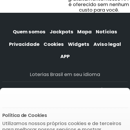
é oferecido sem nenhum
custo para você.
Quem somos
Jackpots
Mapa
Notícias
Privacidade
Cookies
Widgets
Aviso legal
APP
Loterias Brasil em seu idioma
Lottery App
APP de lotería
APP da loteria
Lotto APP
Política de Cookies
Utilizamos nossos próprios cookies e de terceiros
Baixar o APP
para melhorar nossos serviços e mostrar