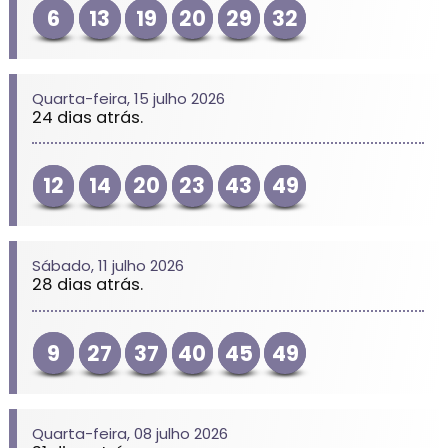
6
13
19
20
29
32
Quarta-feira, 15 julho 2026
24 dias atrás.
12
14
20
23
43
49
Sábado, 11 julho 2026
28 dias atrás.
9
27
37
40
45
49
Quarta-feira, 08 julho 2026