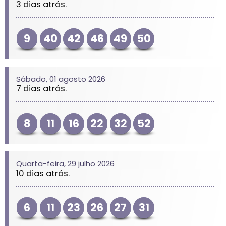
3 dias atrás.
9
40
42
46
49
50
Sábado, 01 agosto 2026
7 dias atrás.
8
11
16
22
32
52
Quarta-feira, 29 julho 2026
10 dias atrás.
6
11
23
26
27
31