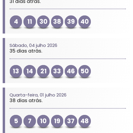
31 dias atrás.
4
11
30
38
39
40
Sábado, 04 julho 2026
35 dias atrás.
13
14
21
33
46
50
Quarta-feira, 01 julho 2026
38 dias atrás.
5
7
10
19
37
48