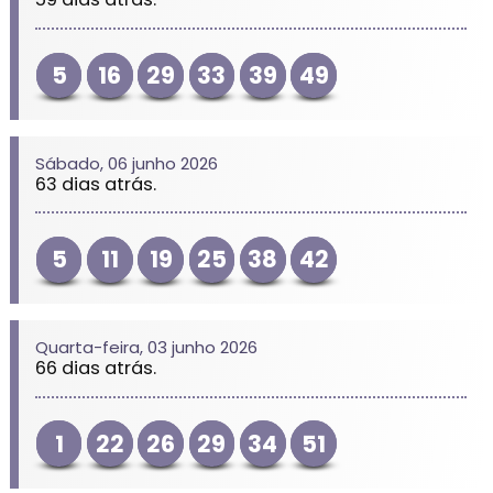
5
16
29
33
39
49
Sábado, 06 junho 2026
63 dias atrás.
5
11
19
25
38
42
Quarta-feira, 03 junho 2026
66 dias atrás.
1
22
26
29
34
51