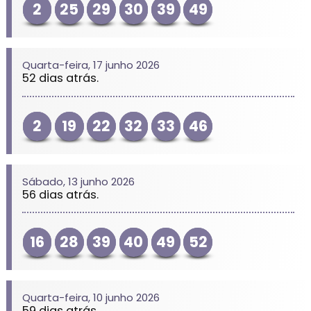
2
25
29
30
39
49
Quarta-feira, 17 junho 2026
52 dias atrás.
2
19
22
32
33
46
Sábado, 13 junho 2026
56 dias atrás.
16
28
39
40
49
52
Quarta-feira, 10 junho 2026
59 dias atrás.