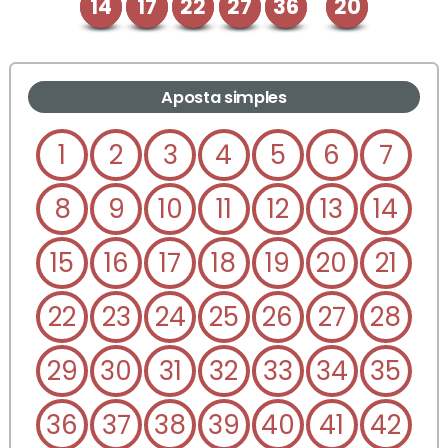
14
17
22
27
36
20
Aposta simples
1
2
3
4
5
6
7
8
9
10
11
12
13
14
15
16
17
18
19
20
21
22
23
24
25
26
27
28
29
30
31
32
33
34
35
36
37
38
39
40
41
42