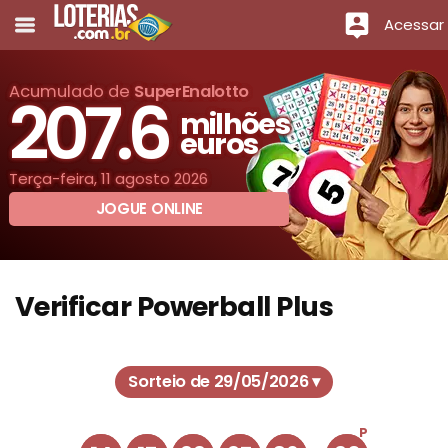
Acessar
Acumulado de
SuperEnalotto
207.6
milhões
euros
Terça-feira, 11 agosto 2026
JOGUE ONLINE
Verificar Powerball Plus
Sorteio de 29/05/2026 ▾
P