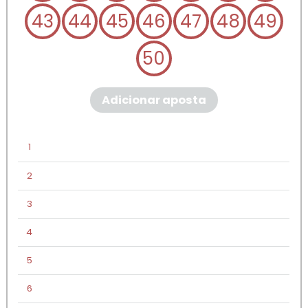
43
44
45
46
47
48
49
50
Adicionar aposta
1
2
3
4
5
6