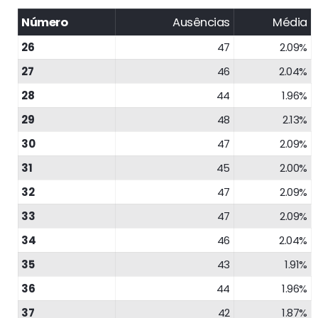
Número
Ausências
Média
26
47
2.09%
27
46
2.04%
28
44
1.96%
29
48
2.13%
30
47
2.09%
31
45
2.00%
32
47
2.09%
33
47
2.09%
34
46
2.04%
35
43
1.91%
36
44
1.96%
37
42
1.87%