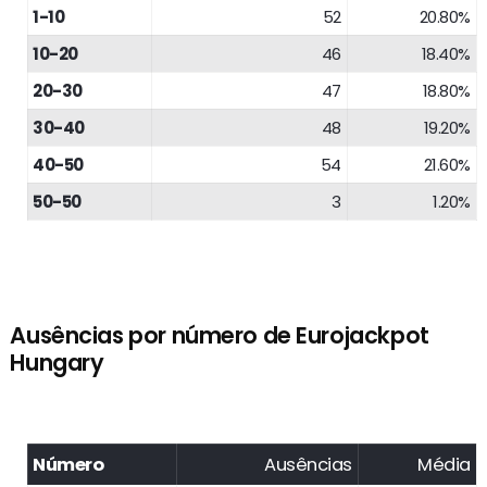
1-10
52
20.80%
10-20
46
18.40%
20-30
47
18.80%
30-40
48
19.20%
40-50
54
21.60%
50-50
3
1.20%
Ausências por número de Eurojackpot
Hungary
Número
Ausências
Média