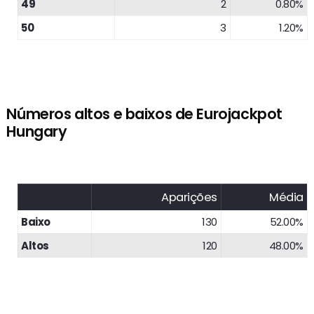
49
2
0.80%
50
3
1.20%
Números altos e baixos de Eurojackpot
Hungary
Aparições
Média
Baixo
130
52.00%
Altos
120
48.00%