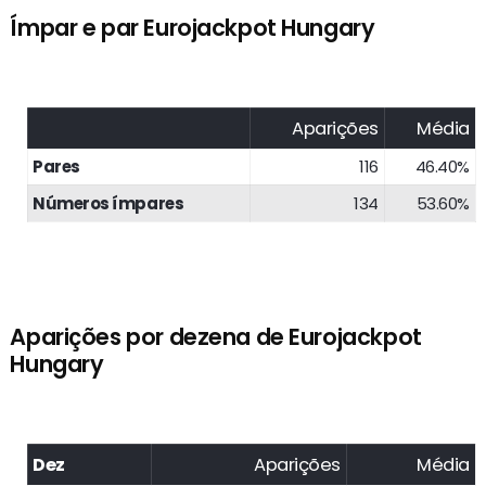
Ímpar e par Eurojackpot Hungary
Aparições
Média
Pares
116
46.40%
Números ímpares
134
53.60%
Aparições por dezena de Eurojackpot
Hungary
Dez
Aparições
Média