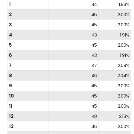
1
44
1.96%
2
45
2.00%
3
45
2.00%
4
43
1.91%
5
45
2.00%
6
43
1.91%
7
47
2.09%
8
46
2.04%
9
45
2.00%
10
45
2.00%
11
45
2.00%
12
48
2.13%
13
45
2.00%