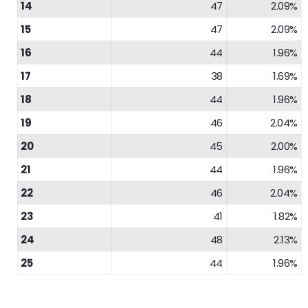
14
47
2.09%
15
47
2.09%
16
44
1.96%
17
38
1.69%
18
44
1.96%
19
46
2.04%
20
45
2.00%
21
44
1.96%
22
46
2.04%
23
41
1.82%
24
48
2.13%
25
44
1.96%