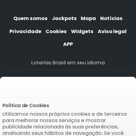
Quem somos
Jackpots
Mapa
Notícias
Privacidade
Cookies
Widgets
Aviso legal
APP
Loterias Brasil em seu idioma
Cookie Policy
Política de cookies
Política de cookies
Cookie-Richtlinie
Política de Cookies
Utilizamos nossos próprios cookies e de terceiros
Baixar o APP
para melhorar nossos serviços e mostrar
publicidade relacionada às suas preferências,
analisando seus hábitos de navegação. Se você