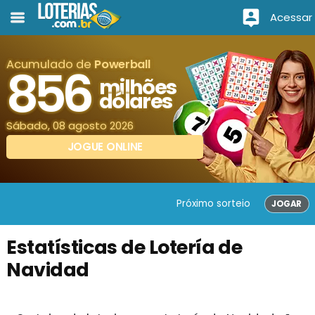
Acessar
Acumulado de
Powerball
856
milhões
dólares
Sábado, 08 agosto 2026
JOGUE ONLINE
Próximo sorteio
JOGAR
Estatísticas de Lotería de
Navidad