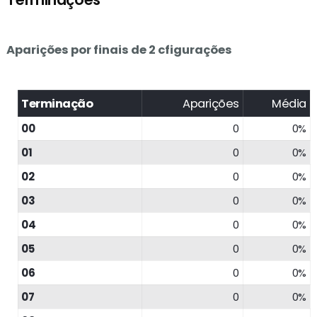
Aparições por finais de 2 cfigurações
Terminação
Aparições
Média
00
0
0%
01
0
0%
02
0
0%
03
0
0%
04
0
0%
05
0
0%
06
0
0%
07
0
0%