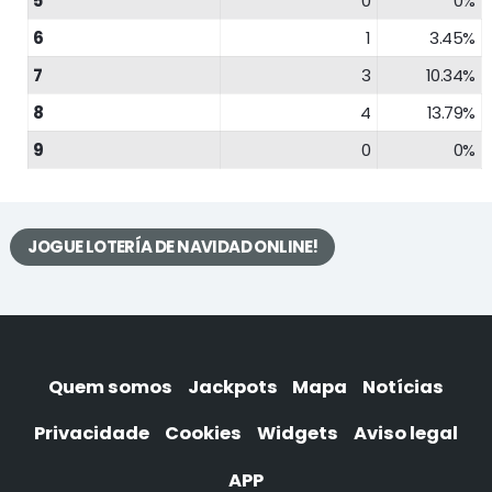
5
0
0%
6
1
3.45%
7
3
10.34%
8
4
13.79%
9
0
0%
JOGUE LOTERÍA DE NAVIDAD ONLINE!
Quem somos
Jackpots
Mapa
Notícias
Privacidade
Cookies
Widgets
Aviso legal
APP