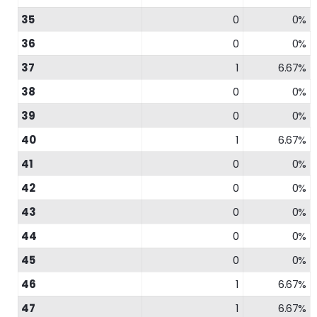
35
0
0%
36
0
0%
37
1
6.67%
38
0
0%
39
0
0%
40
1
6.67%
41
0
0%
42
0
0%
43
0
0%
44
0
0%
45
0
0%
46
1
6.67%
47
1
6.67%