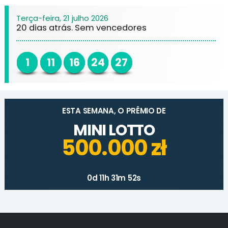
Terça-feira, 21 julho 2026
20 dias atrás. Sem vencedores
1
11
16
24
27
ESTA SEMANA, O PRÊMIO DE
MINI LOTTO
500.000 zł
0d 11h 31m 52s