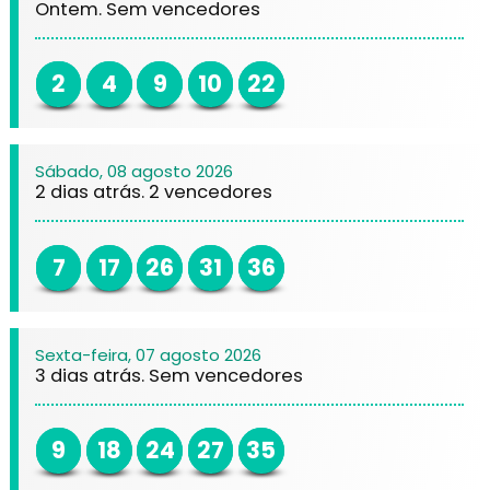
Ontem. Sem vencedores
2
4
9
10
22
Sábado, 08 agosto 2026
2 dias atrás. 2 vencedores
7
17
26
31
36
Sexta-feira, 07 agosto 2026
3 dias atrás. Sem vencedores
9
18
24
27
35