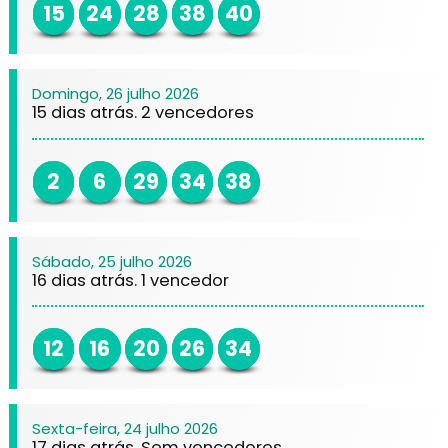
15
24
28
38
40
Domingo, 26 julho 2026
15 dias atrás. 2 vencedores
2
6
29
34
38
Sábado, 25 julho 2026
16 dias atrás. 1 vencedor
12
16
20
26
34
Sexta-feira, 24 julho 2026
17 dias atrás. Sem vencedores