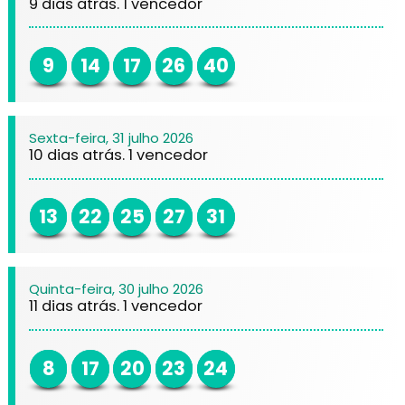
9 dias atrás. 1 vencedor
9
14
17
26
40
Sexta-feira, 31 julho 2026
10 dias atrás. 1 vencedor
13
22
25
27
31
Quinta-feira, 30 julho 2026
11 dias atrás. 1 vencedor
8
17
20
23
24