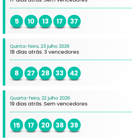
5
10
13
17
37
Quinta-feira, 23 julho 2026
18 dias atrás. 3 vencedores
8
27
28
33
42
Quarta-feira, 22 julho 2026
19 dias atrás. Sem vencedores
15
17
20
38
39