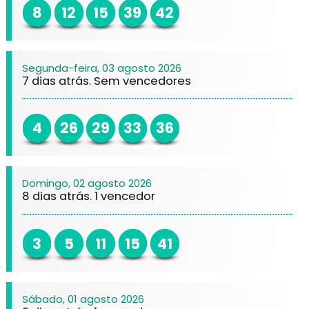
8
12
15
39
42
Segunda-feira, 03 agosto 2026
7 dias atrás. Sem vencedores
4
26
29
33
36
Domingo, 02 agosto 2026
8 dias atrás. 1 vencedor
3
5
11
15
41
Sábado, 01 agosto 2026