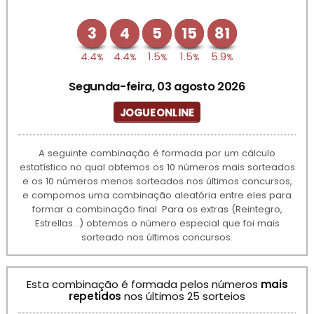
3
4
5
15
81
4.4
4.4
1.5
1.5
5.9
%
%
%
%
%
Segunda-feira, 03 agosto 2026
JOGUE ONLINE
A seguinte combinação é formada por um cálculo
estatístico no qual obtemos os 10 números mais sorteados
e os 10 números menos sorteados nos últimos concursos,
e compomos uma combinação aleatória entre eles para
formar a combinação final. Para os extras (Reintegro,
Estrellas...) obtemos o número especial que foi mais
sorteado nos últimos concursos.
Esta combinação é formada pelos números
mais
repetidos
nos últimos 25 sorteios