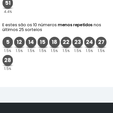
51
4.4
%
E estes são os 10 números
menos repetidos
nos
últimos 25 sorteios
5
12
14
15
18
22
23
24
27
1.5
1.5
1.5
1.5
1.5
1.5
1.5
1.5
1.5
%
%
%
%
%
%
%
%
%
28
1.5
%