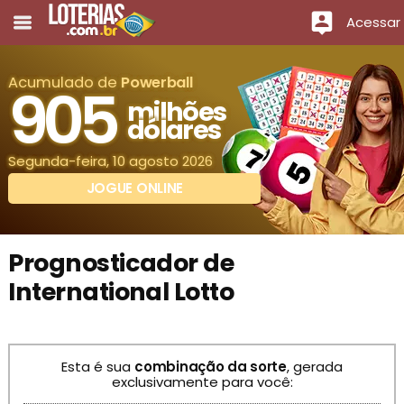
Acessar
Acumulado de
Powerball
905
milhões
dólares
Segunda-feira, 10 agosto 2026
JOGUE ONLINE
Prognosticador de
International Lotto
Esta é sua
combinação da sorte
, gerada
exclusivamente para você: