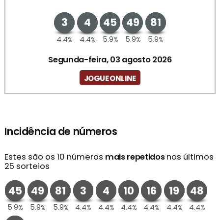
3
4
45
49
81
4.4
4.4
5.9
5.9
5.9
%
%
%
%
%
Segunda-feira, 03 agosto 2026
JOGUE ONLINE
Incidência de números
Estes são os 10 números
mais repetidos
nos últimos
25 sorteios
45
49
81
3
4
10
16
19
48
5.9
5.9
5.9
4.4
4.4
4.4
4.4
4.4
4.4
%
%
%
%
%
%
%
%
%