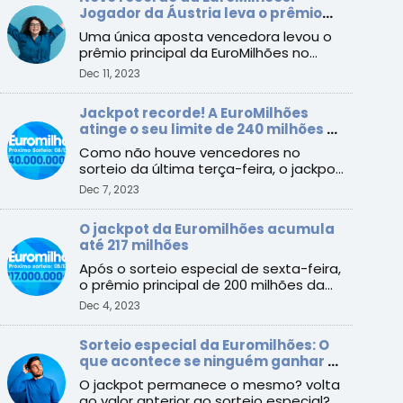
Jogador da Áustria leva o prêmio
principal de 240 milhões
Uma única aposta vencedora levou o
prêmio principal da EuroMilhões no
sorteio de sexta-feira, es ...
Dec 11, 2023
Jackpot recorde! A EuroMilhões
atinge o seu limite de 240 milhões de
euros
Como não houve vencedores no
sorteio da última terça-feira, o jackpot
de 217 milhões de euros ac ...
Dec 7, 2023
O jackpot da Euromilhões acumula
até 217 milhões
Após o sorteio especial de sexta-feira,
o prêmio principal de 200 milhões da
EuroMilhões ficou s ...
Dec 4, 2023
Sorteio especial da Euromilhões: O
que acontece se ninguém ganhar o
prêmio de 200 milhões?
O jackpot permanece o mesmo? volta
ao valor anterior ao sorteio especial?