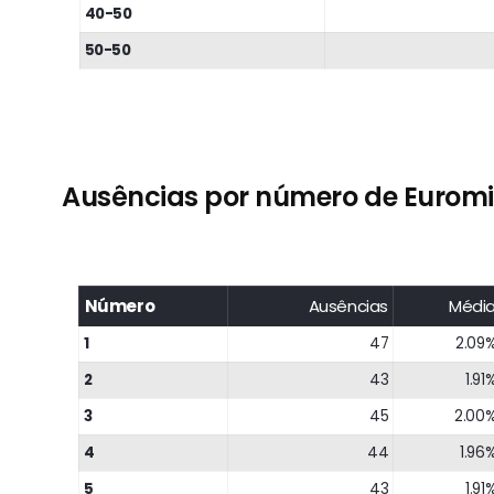
40-50
50-50
Ausências por número de Euromi
Número
Ausências
Médi
1
47
2.09
2
43
1.91
3
45
2.00
4
44
1.96
5
43
1.91