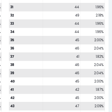
%
31
44
1.96%
%
32
49
2.18%
%
33
44
1.96%
%
34
44
1.96%
%
35
45
2.00%
%
36
46
2.04%
%
37
41
1.82%
%
38
46
2.04%
%
39
46
2.04%
%
40
45
2.00%
%
41
42
1.87%
%
42
45
2.00%
%
43
47
2.09%