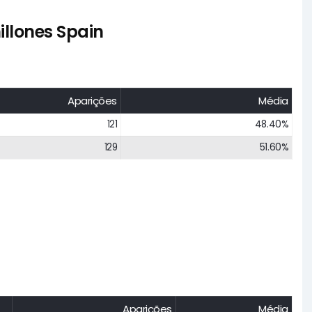
illones Spain
Aparições
Média
121
48.40%
129
51.60%
Aparições
Média