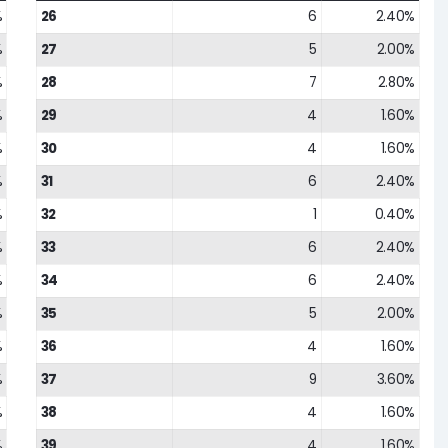
%
26
6
2.40%
%
27
5
2.00%
%
28
7
2.80%
%
29
4
1.60%
%
30
4
1.60%
%
31
6
2.40%
%
32
1
0.40%
%
33
6
2.40%
%
34
6
2.40%
%
35
5
2.00%
%
36
4
1.60%
%
37
9
3.60%
%
38
4
1.60%
%
39
4
1.60%