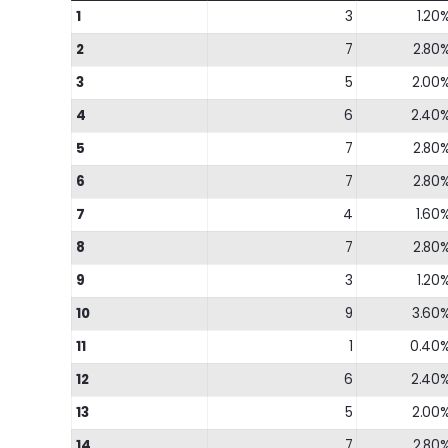
1
3
1.20
2
7
2.80
3
5
2.00
4
6
2.40
5
7
2.80
6
7
2.80
7
4
1.60
8
7
2.80
9
3
1.20
10
9
3.60
11
1
0.40
12
6
2.40
13
5
2.00
14
7
2.80