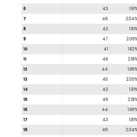
6
43
1.91
7
46
2.04
8
43
1.91
9
47
2.09
10
41
1.82
11
49
2.18
12
44
1.96
13
45
2.00
14
43
1.91
15
49
2.18
16
44
1.96
17
43
1.91
18
46
2.04