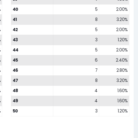
%
40
5
2.00%
%
41
8
3.20%
%
42
5
2.00%
%
43
3
1.20%
%
44
5
2.00%
%
45
6
2.40%
%
46
7
2.80%
%
47
8
3.20%
%
48
4
1.60%
%
49
4
1.60%
%
50
3
1.20%