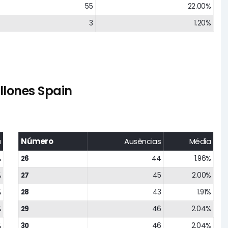
55
22.00%
3
1.20%
llones Spain
a
Número
Ausências
Média
%
26
44
1.96%
%
27
45
2.00%
%
28
43
1.91%
%
29
46
2.04%
%
30
46
2.04%