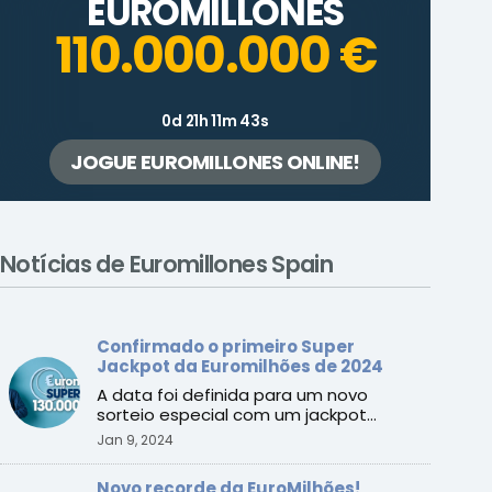
EUROMILLONES
110.000.000 €
0d 21h 11m 43s
JOGUE EUROMILLONES ONLINE!
Notícias de Euromillones Spain
Confirmado o primeiro Super
Jackpot da Euromilhões de 2024
A data foi definida para um novo
sorteio especial com um jackpot
mínimo garantido de €130 milhões.
Jan 9, 2024
Novo recorde da EuroMilhões!