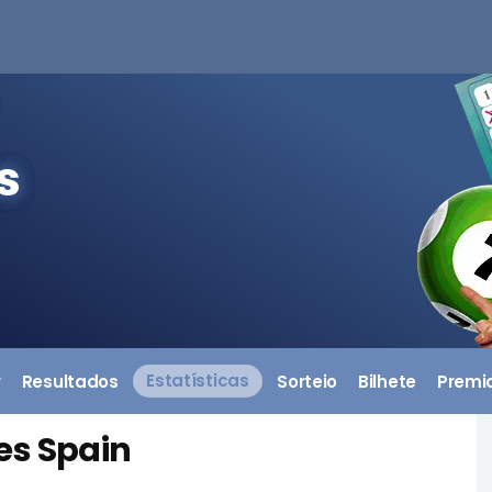
s
r
Resultados
Estatísticas
Sorteio
Bilhete
Premi
es Spain