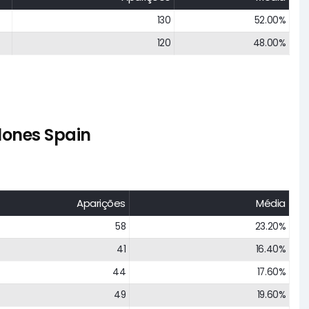
130
52.00%
120
48.00%
lones Spain
Aparições
Média
58
23.20%
41
16.40%
44
17.60%
49
19.60%