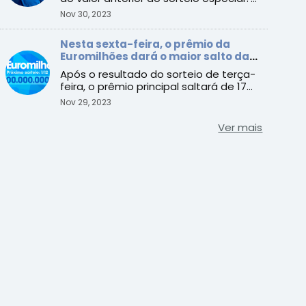
pode acumular novament ...
Nov 30, 2023
Nesta sexta-feira, o prêmio da
Euromilhões dará o maior salto da
história, chegando a 200 milhões de
Após o resultado do sorteio de terça-
euros
feira, o prêmio principal saltará de 17
milhões de euros pa ...
Nov 29, 2023
Ver mais